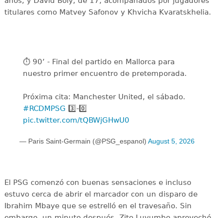
años, y David Boly, de 17, acompañados por jugadores
titulares como Matvey Safonov y Khvicha Kvaratskhelia.
⏱️ 90’ - Final del partido en Mallorca para
nuestro primer encuentro de pretemporada.
Próxima cita: Manchester United, el sábado.
#RCDMPSG
3️⃣-0️⃣
pic.twitter.com/tQBWjGHwU0
— Paris Saint-Germain (@PSG_espanol)
August 5, 2026
El PSG comenzó con buenas sensaciones e incluso
estuvo cerca de abrir el marcador con un disparo de
Ibrahim Mbaye que se estrelló en el travesaño. Sin
embargo, un minuto después, Zito Luvumbo aprovechó