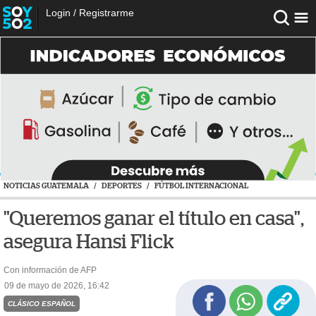
Login
/
Registrarme
NOTICIAS GUATEMALA
/
DEPORTES
/
FÚTBOL INTERNACIONAL
"Queremos ganar el título en casa",
asegura Hansi Flick
Con información de AFP
09 de mayo de 2026, 16:42
CLÁSICO ESPAÑOL