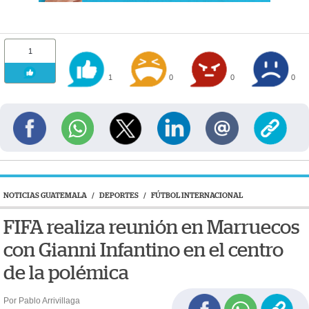
1
1
0
0
0
NOTICIAS GUATEMALA
/
DEPORTES
/
FÚTBOL INTERNACIONAL
FIFA realiza reunión en Marruecos
con Gianni Infantino en el centro
de la polémica
Por Pablo Arrivillaga