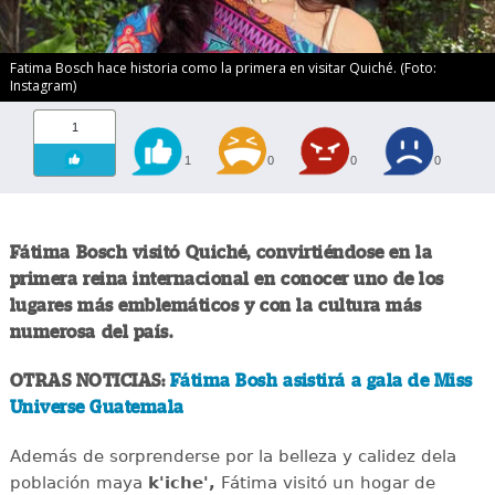
Fatima Bosch hace historia como la primera en visitar Quiché. (Foto:
Instagram)
1
1
0
0
0
Fátima Bosch visitó Quiché, convirtiéndose en la
primera reina internacional en conocer uno de los
lugares más emblemáticos y con la cultura más
numerosa del país.
OTRAS NOTICIAS:
Fátima Bosh asistirá a gala de Miss
Universe Guatemala
Además de sorprenderse por la belleza y calidez dela
población maya
k'iche',
Fátima visitó un hogar de