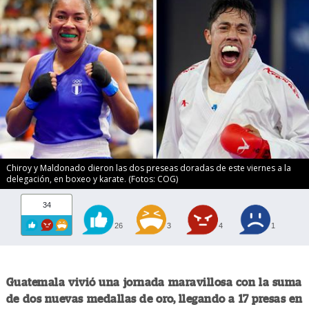
Chiroy y Maldonado dieron las dos preseas doradas de este viernes a la
delegación, en boxeo y karate. (Fotos: COG)
34
26
3
4
1
Guatemala vivió una jornada maravillosa con la suma
de dos nuevas medallas de oro, llegando a 17 presas en