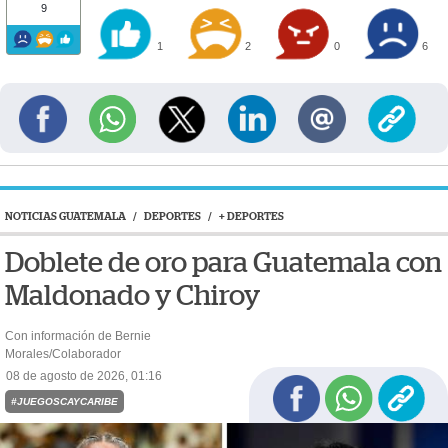
9
1
2
0
6
NOTICIAS GUATEMALA
/
DEPORTES
/
+ DEPORTES
Doblete de oro para Guatemala con
Maldonado y Chiroy
Con información de Bernie
Morales/Colaborador
08 de agosto de 2026, 01:16
#JUEGOSCAYCARIBE