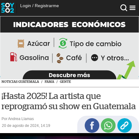
Login
/
Registrarme
NOTICIAS GUATEMALA
/
FAMA
/
GENTE
¡Hasta 2025! La artista que
reprogramó su show en Guatemala
Por Andrea Llamas
20 de agosto de 2024, 14:19