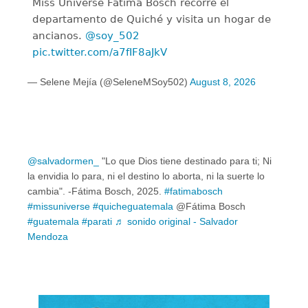
Miss Universe Fátima Bosch recorre el
departamento de Quiché y visita un hogar de
ancianos.
@soy_502
pic.twitter.com/a7fIF8aJkV
— Selene Mejía (@SeleneMSoy502)
August 8, 2026
@salvadormen_
"Lo que Dios tiene destinado para ti; Ni
la envidia lo para, ni el destino lo aborta, ni la suerte lo
cambia". -Fátima Bosch, 2025.
#fatimabosch
#missuniverse
#quicheguatemala
@Fátima Bosch
#guatemala
#parati
♬ sonido original - Salvador
Mendoza