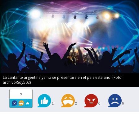
La cantante argentina ya no se presentará en el país este año. (Foto:
archivo/Soy502)
9
1
2
0
6