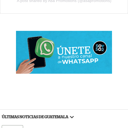
A post shared by Asa Promotions (@asapromotions)
ÚLTIMAS NOTICIAS DE GUATEMALA