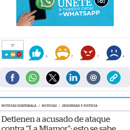
27
9
7
7
4
NOTICIAS GUATEMALA
/
NOTICIAS
/
SEGURIDAD Y JUSTICIA
Detienen a acusado de ataque
contra "La Miamor"; esto se sabe