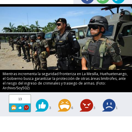
Mientras incrementa la seguridad fronteriza en La Mesilla, Huehuetenango,
el Gobierno busca garantizar la protección de otras áreas limítrofes, ante
el riesgo del ingreso de criminales y trasiego de armas. (Foto:
Archivo/Soy502)
13
3
6
3
1