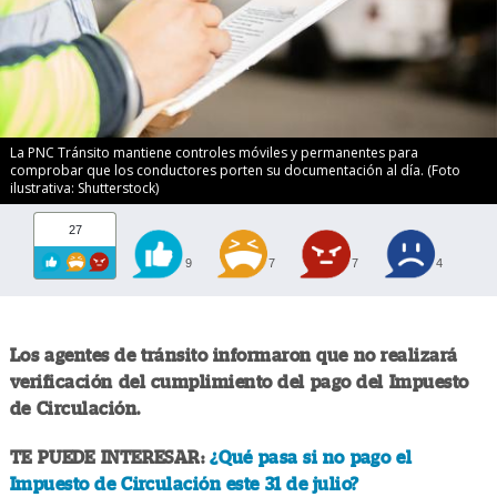
La PNC Tránsito mantiene controles móviles y permanentes para
comprobar que los conductores porten su documentación al día. (Foto
ilustrativa: Shutterstock)
27
9
7
7
4
Los agentes de tránsito informaron que no realizará
verificación del cumplimiento del pago del Impuesto
de Circulación.
TE PUEDE INTERESAR:
¿Qué pasa si no pago el
Impuesto de Circulación este 31 de julio?