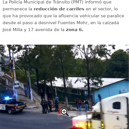
La Policía Municipal de Tránsito (PMT) informó que
permanece la
reducción de carriles
en el sector, lo
que ha provocado que la afluencia vehicular se paralice
desde el paso a desnivel Fuentes Mohr, en la calzada
José Milla y 17 avenida de la
zona 6.