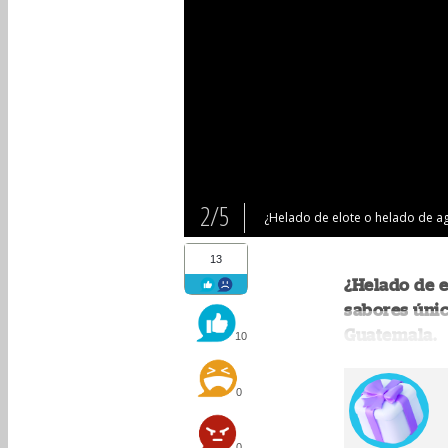
2/5
¿Helado de elote o helado de agu
13
¿Helado de e
sabores únic
Guatemala.
10
0
0