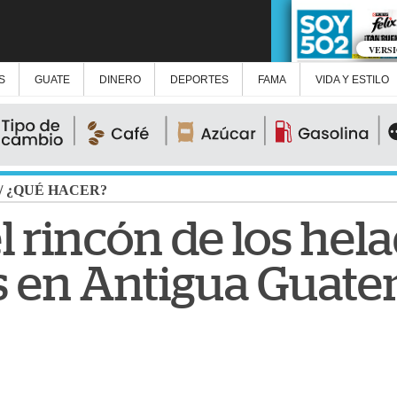
VERS
S
GUATE
DINERO
DEPORTES
FAMA
VIDA Y ESTILO
/
¿QUÉ HACER?
l rincón de los hel
s en Antigua Guat