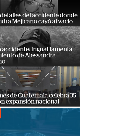
detalles del accidente donde
dra Mejicano cayó al vacío
 accidente: Inguat lamenta
miento de Alessandra
no
mes de Guatemala celebra 35
on expansión nacional