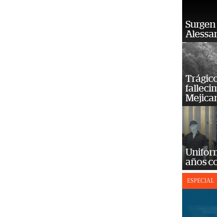
Surgen 
Alessan
Trágico
falleci
Mejica
Unifor
años c
ESPECIAL