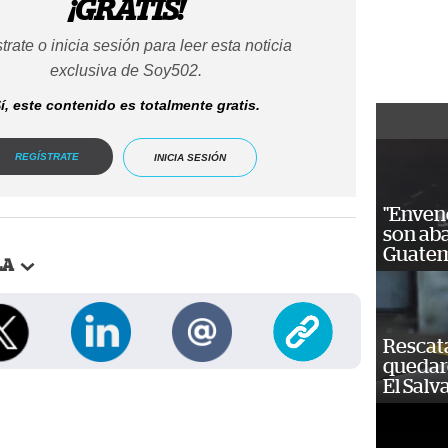
¡GRATIS!
trate o inicia sesión para leer esta noticia
exclusiva de Soy502.
í, este contenido es totalmente gratis.
REGÍSTRATE
INICIA SESIÓN
"Enven
son ab
Guatem
LA
Rescat
quedaro
El Salv