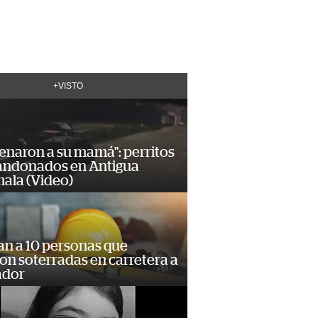
+VISTO
enaron a su mamá": perritos
andonados en Antigua
ala (Video)
an a 10 personas que
n soterradas en carretera a
ador