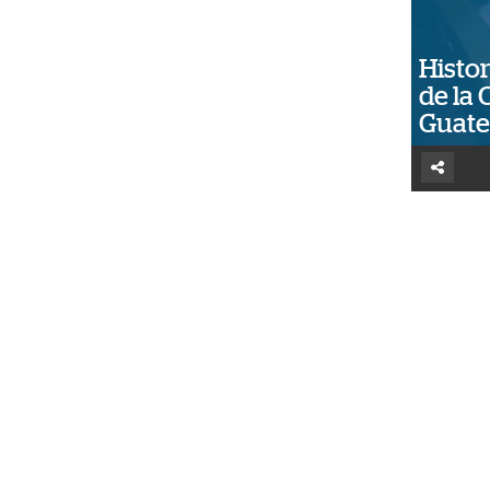
Histor
de la 
Guat