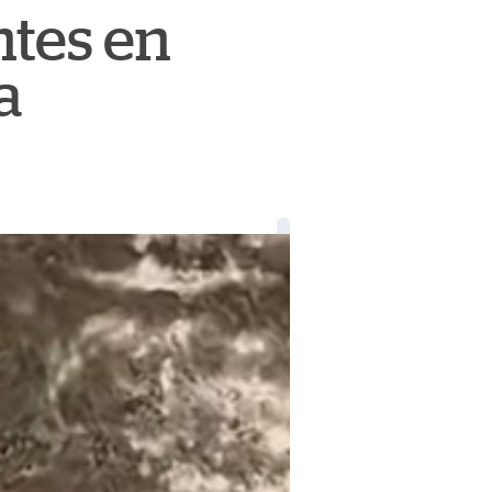
ntes en
a