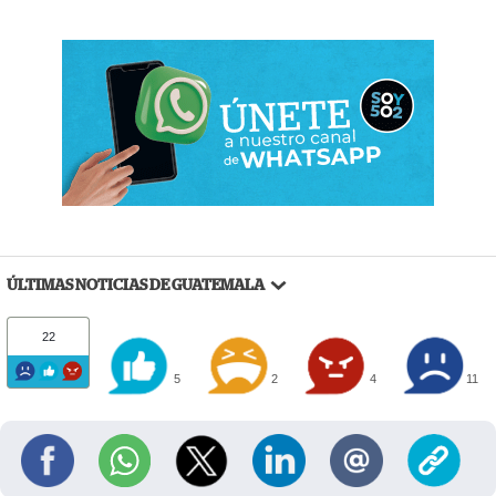
ÚLTIMAS NOTICIAS DE GUATEMALA
22
5
2
4
11