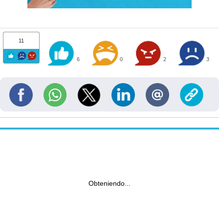
11
6
0
2
3
Obteniendo...