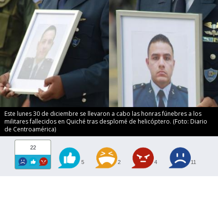
Este lunes 30 de diciembre se llevaron a cabo las honras fúnebres a los
militares fallecidos en Quiché tras desplomé de helicóptero. (Foto: Diario
de Centroamérica)
22
5
2
4
11