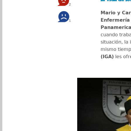
2
Mario y Car
Enfermería
1
Panameric
cuando traba
situación, la
mismo tiemp
(IGA)
les ofr