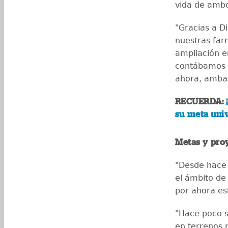
vida de amb
"Gracias a D
nuestras far
ampliación e
contábamos 
ahora, amba
RECUERDA:
su meta univ
Metas y pro
"Desde hace
el ámbito de
por ahora es
"Hace poco s
en terrenos p