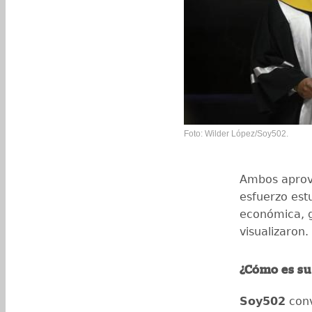
Foto: Wilder López/Soy502.
Ambos aprov
esfuerzo est
económica, g
visualizaron.
¿Cómo es su
Soy502
con