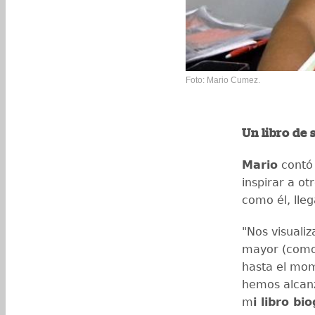
Foto: Mario Cumez.
Un libro de 
Mario
contó 
inspirar a o
como él, lle
"Nos visuali
mayor (como 
hasta el mom
hemos alcanz
m
i libro bi