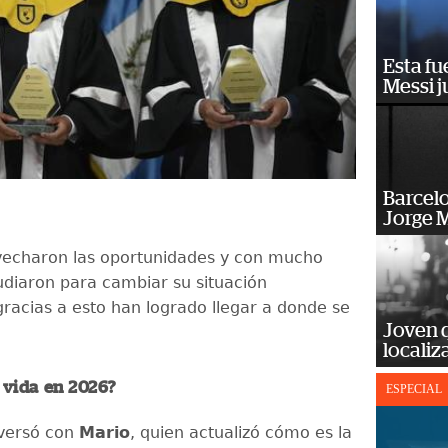
Esta fu
Messi j
Barcel
Jorge M
echaron las oportunidades y con mucho
udiaron para cambiar su situación
racias a esto han logrado llegar a donde se
Joven 
localiz
 vida en 2026?
ESPECIAL
versó con
Mario
, quien actualizó cómo es la