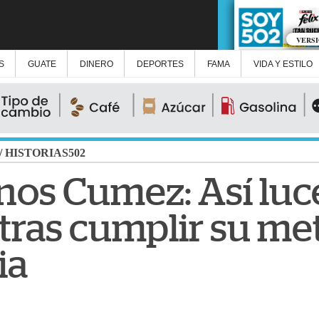
VERS
S
GUATE
DINERO
DEPORTES
FAMA
VIDA Y ESTILO
/
HISTORIAS502
os Cumez: Así luce
 tras cumplir su me
ia