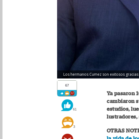
Los hermanos Cumez son exitosos gracias
67
Ya pasaron 
cambiaron s
estudios, lu
61
lustradores, 
3
OTRAS NOTI
la vida de 