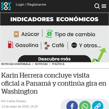
Login
/
Registrarme
NOTICIAS GUATEMALA
/
NOTICIAS
/
POLÍTICA
Karin Herrera concluye visita
oficial a Panamá y continúa gira en
Washington
Por Carlos Álvarez
13 de mayo de 2026, 16:29