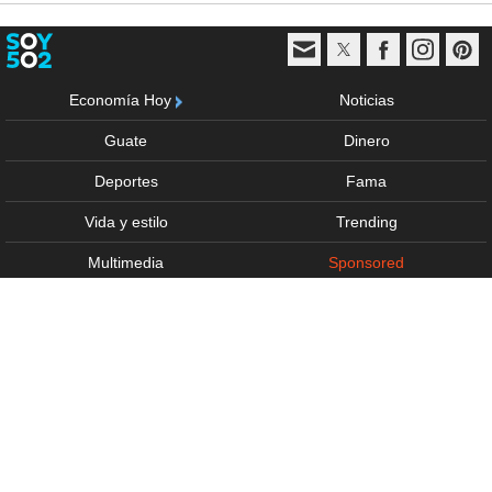
Economía Hoy
Noticias
Guate
Dinero
Deportes
Fama
Vida y estilo
Trending
Multimedia
Sponsored
Anúnciate
Acerca de
Política de privacidad
Términos de uso
Directorio
Derechos Reservados © - 2026