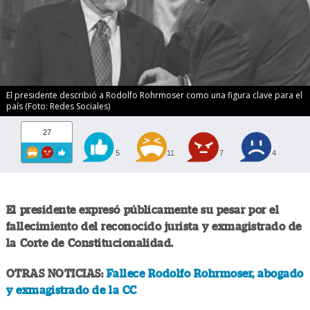
El presidente describió a Rodolfo Rohrmoser como una figura clave para el
país (Foto: Redes Sociales)
27
5
11
7
4
El presidente expresó públicamente su pesar por el
fallecimiento del reconocido jurista y exmagistrado de
la Corte de Constitucionalidad.
OTRAS NOTICIAS:
Fallece Rodolfo Rohrmoser, abogado
y exmagistrado de la CC