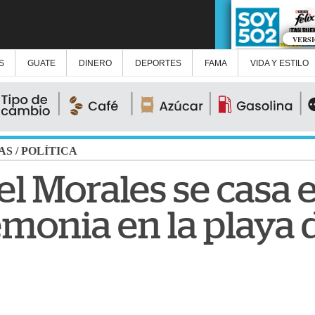
VERS
S
GUATE
DINERO
DEPORTES
FAMA
VIDA Y ESTILO
AS
/
POLÍTICA
l Morales se casa 
emonia en la playa 