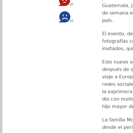
47
Guatemala, J
de semana en
país.
10
El evento, d
fotografías 
invitados, q
Este nuevo a
después de 
viaje a Euro
redes sociale
la exprimera
dio con moti
hijo mayor d
La familia Mo
desde el per