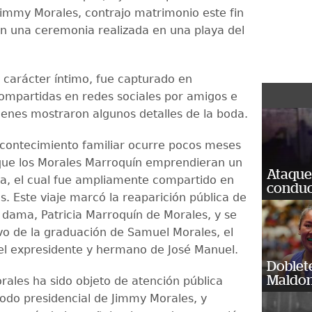
immy Morales, contrajo matrimonio este fin
 una ceremonia realizada en una playa del
e carácter íntimo, fue capturado en
compartidas en redes sociales por amigos e
uienes mostraron algunos detalles de la boda.
contecimiento familiar ocurre pocos meses
que los Morales Marroquín emprendieran un
Ataque
pa, el cual fue ampliamente compartido en
conduct
s. Este viaje marcó la reaparición pública de
 dama, Patricia Marroquín de Morales, y se
vo de la graduación de Samuel Morales, el
el expresidente y hermano de José Manuel.
Doblet
Maldon
rales ha sido objeto de atención pública
iodo presidencial de Jimmy Morales, y