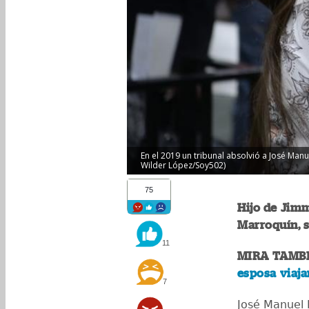
En el 2019 un tribunal absolvió a José Manu
Wilder López/Soy502)
75
Hijo de Jim
Marroquín, 
11
MIRA TAMB
esposa viaja
7
José Manuel 