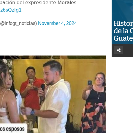
cipación del expresidente Morales
Az6sQzIg1
Histor
@infogt_noticias)
November 4, 2024
de la 
Guat