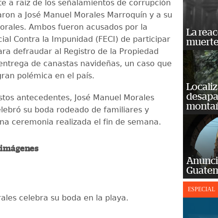
e a raíz de los señalamientos de corrupción
aron a José Manuel Morales Marroquín y a su
orales. Ambos fueron acusados por la
La reac
cial Contra la Impunidad (FECI) de participar
muerte
ara defraudar al Registro de la Propiedad
entrega de canastas navideñas, un caso que
ran polémica en el país.
Localiz
desapar
stos antecedentes, José Manuel Morales
monta
lebró su boda rodeado de familiares y
na ceremonia realizada el fin de semana.
s imágenes
Anunci
Guatem
ESPECIAL
ales celebra su boda en la playa.