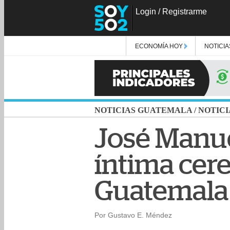
Login
/
Registrarme
ECONOMÍA HOY
NOTICIA
NOTICIAS GUATEMALA
/
NOTICI
José Manue
íntima cer
Guatemala
Por Gustavo E. Méndez