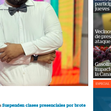
partici
jueves
Vecino
de pre
ataque
Gasolin
impact
la Cana
ESPECIAL
:
Suspenden clases presenciales por brote