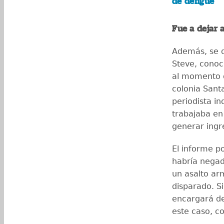
de dengue
Fue a dejar 
Además, se d
Steve, conoc
al momento d
colonia Santa
periodista i
trabajaba en 
generar ingr
El informe p
habría negad
un asalto ar
disparado. Si
encargará de 
este caso, c