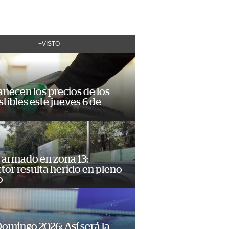
+VISTO
necen los precios de los
ibles este jueves 6 de
 armado en zona 13:
or resulta herido en pleno
o
omingo 2026: Así será la