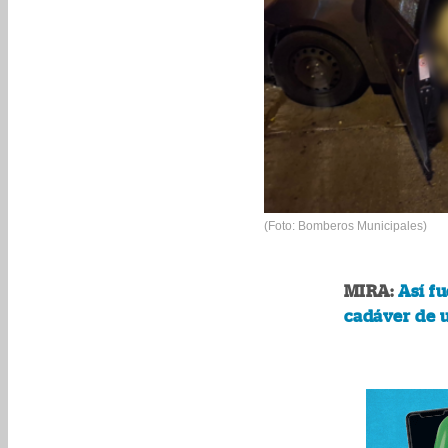
(Foto: Bomberos Municipales)
MIRA:
Así f
cadáver de 