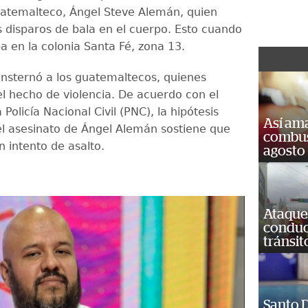
uatemalteco, Ángel Steve Alemán, quien
s disparos de bala en el cuerpo. Esto cuando
a en la colonia Santa Fé, zona 13.
nsternó a los guatemaltecos, quienes
l hecho de violencia. De acuerdo con el
 Policía Nacional Civil (PNC), la hipótesis
Así ama
el asesinato de Ángel Alemán sostiene que
combust
n intento de asalto.
agosto
Ataque
conduct
tránsit
Santo D