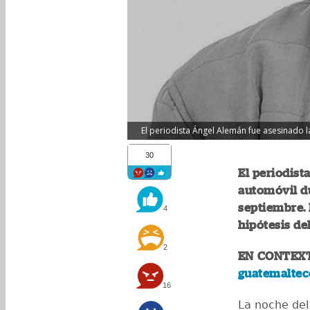
El periodista Ángel Alemán fue asesinado 
30
El periodist
automóvil d
septiembre. 
4
hipótesis de
2
EN CONTEX
guatemaltec
16
La noche del