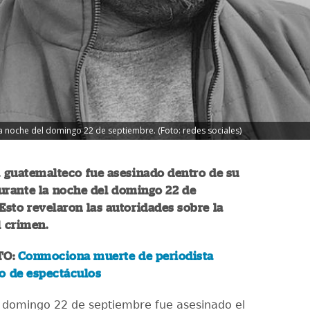
la noche del domingo 22 de septiembre. (Foto: redes sociales)
a guatemalteco fue asesinado dentro de su
urante la noche del domingo 22 de
Esto revelaron las autoridades sobre la
l crimen.
TO:
Conmociona muerte de periodista
o de espectáculos
 domingo 22 de septiembre fue asesinado el