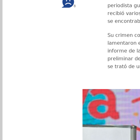
periodista g
8
recibió vario
se encontrab
Su crimen co
lamentaron e
informe de la
preliminar d
se trató de u