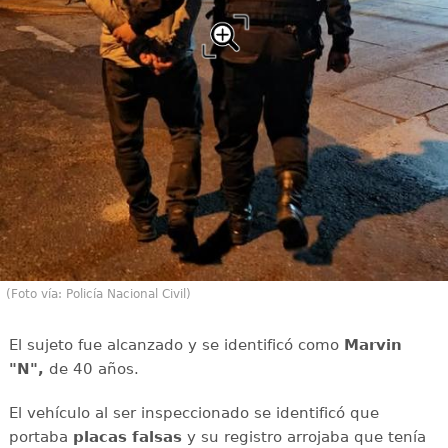
(Foto vía: Policía Nacional Civil)
El sujeto fue alcanzado y se identificó como
Marvin
"N",
de 40 años.
El vehículo al ser inspeccionado se identificó que
portaba
placas falsas
y su registro arrojaba que tenía