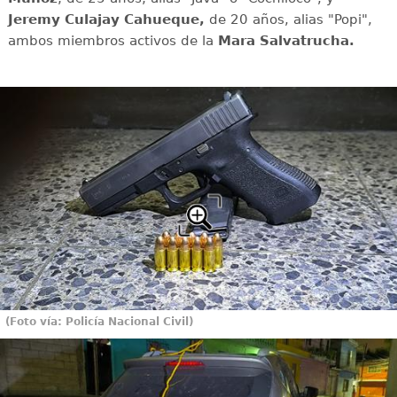
Jeremy Culajay Cahueque,
de 20 años, alias "Popi",
ambos miembros activos de la
Mara Salvatrucha.
(Foto vía: Policía Nacional Civil)