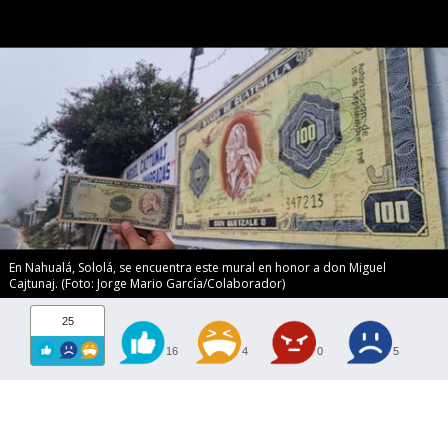
En Nahualá, Sololá, se encuentra este mural en honor a don Miguel
Cajtunaj. (Foto: Jorge Mario García/Colaborador)
25
16
4
0
5