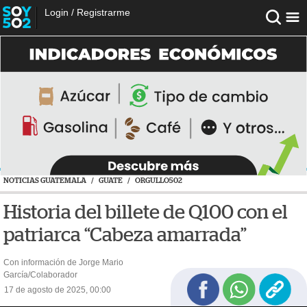
Login
/
Registrarme
NOTICIAS GUATEMALA
/
GUATE
/
ORGULLO502
Historia del billete de Q100 con el
patriarca “Cabeza amarrada”
Con información de Jorge Mario
García/Colaborador
17 de agosto de 2025, 00:00