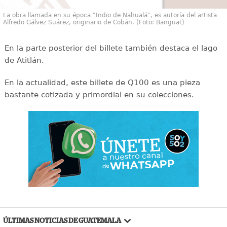
La obra llamada en su época "Indio de Nahualá", es autoría del artista
Alfredo Gálvez Suárez, originario de Cobán. (Foto: Banguat)
En la parte posterior del billete también destaca el lago
de Atitlán.
En la actualidad, este billete de Q100 es una pieza
bastante cotizada y primordial en su colecciones.
ÚLTIMAS NOTICIAS DE GUATEMALA