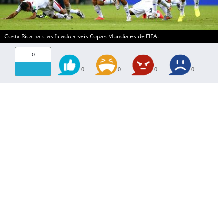
Costa Rica ha clasificado a seis Copas Mundiales de FIFA.
0
0
0
0
0