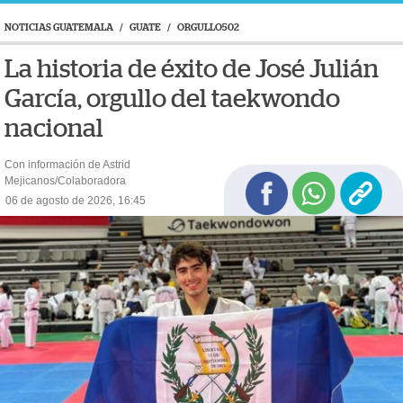
NOTICIAS GUATEMALA
/
GUATE
/
ORGULLO502
La historia de éxito de José Julián
García, orgullo del taekwondo
nacional
Con información de Astrid
Mejicanos/Colaboradora
06 de agosto de 2026, 16:45