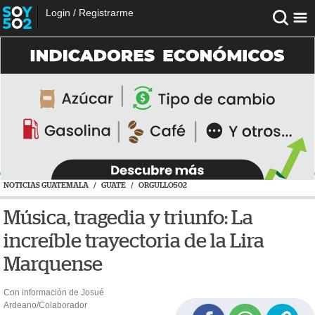
Login
/
Registrarme
NOTICIAS GUATEMALA
/
GUATE
/
ORGULLO502
Música, tragedia y triunfo: La
increíble trayectoria de la Lira
Marquense
Con información de Josué
Ardeano/Colaborador