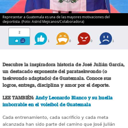
Representar a Guatemala es una de las mayores motivaciones del
deportista. (Foto: Astrid Mejicanos/Colaboradora)
2
1
0
0
1
Descubre la inspiradora historia de José Julián García,
un destacado exponente del parataekwondo (o
taekwondo adaptado) de Guatemala. Conoce sus
logros, entrega, disciplina y amor por el deporte.
LEE TAMBIÉN:
Andy Leonardo Blanco y su huella
imborrable en el voleibol de Guatemala
Cada entrenamiento, cada sacrificio y cada meta
alcanzada han sido parte del camino que José Julián