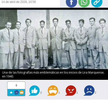
14 de abril de 2026, 10:56
Una de las fotografías más emblemáticas en los inicios de Lira Marquense,
en 1940.
6
2
1
1
2