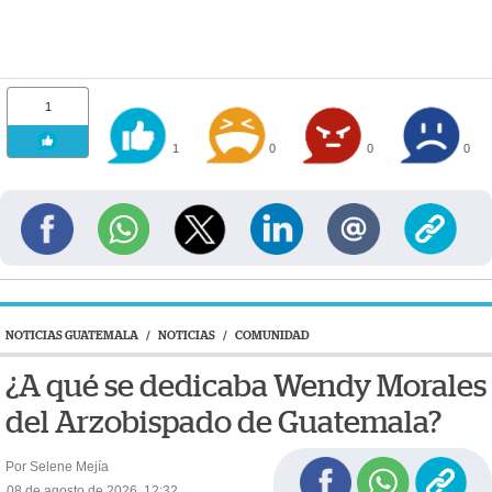
1
1
0
0
0
NOTICIAS GUATEMALA
/
NOTICIAS
/
COMUNIDAD
¿A qué se dedicaba Wendy Morales
del Arzobispado de Guatemala?
Por Selene Mejía
08 de agosto de 2026, 12:32