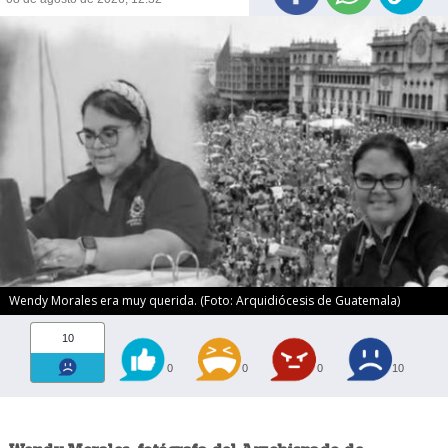
Wendy Morales era muy querida. (Foto: Arquidiócesis de Guatemala)
10
0
0
0
10