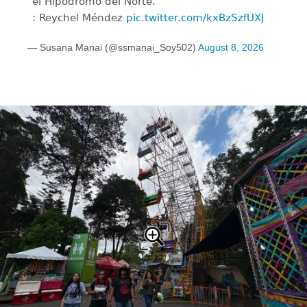
el Hipódromo del Norte.
: Reychel Méndez
pic.twitter.com/kxBzSzfUXJ
— Susana Manai (@ssmanai_Soy502)
August 8, 2026