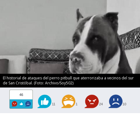
El historial de ataques del perro pitbull que aterrorizaba a vecinos del sur
de San Cristóbal. (Foto: Archivo/Soy502)
46
11
1
24
10