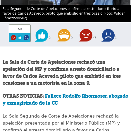
Sala Segunda de Corte de Apelaciones confirma arresto domiciliario a
favor de Carlos Acevedo, piloto que embistió en tres ocasio (Foto: Wilder
López/Soy502)
50
2
0
47
1
La Sala de Corte de Apelaciones rechazó una
apelación del MP y confirma arresto domiciliario a
favor de Carlos Acevedo, piloto que embistió en tres
ocasiones a un motorista en la zona 9.
OTRAS NOTICIAS:
Fallece Rodolfo Rhormoser, abogado
y exmagistrado de la CC
La Sala Segunda de Corte de Apelaciones rechazó la
apelación presentada por el Ministerio Público (MP) y
confirmó el arresto domiciliario a favor de Carlos