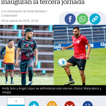
inauguran la tercera jornada
Con información de Rudy Martínez /
Colaborador
06 de agosto de 2026, 20:38
Andy Soto y Ángel López se enfrentarán este viernes. (Fotos: Malacateco y
Xelajú)
1