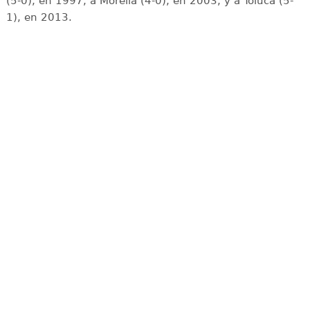
(5-0), en 1997, a Morelia (4-0), en 2003, y a Toluca (5-
1), en 2013.