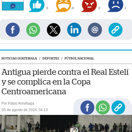
0
0
0
1
NOTICIAS GUATEMALA
/
DEPORTES
/
FÚTBOL NACIONAL
Antigua pierde contra el Real Estelí
y se complica en la Copa
Centroamericana
Por Pablo Arrivillaga
05 de agosto de 2026, 04:13