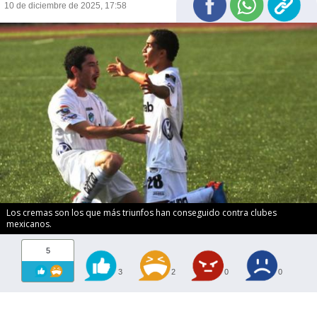
10 de diciembre de 2025, 17:58
Los cremas son los que más triunfos han conseguido contra clubes
mexicanos.
5
3
2
0
0