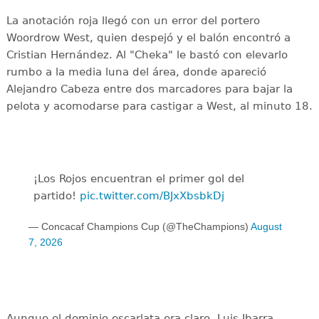
La anotación roja llegó con un error del portero
Woordrow West, quien despejó y el balón encontró a
Cristian Hernández. Al "Cheka" le bastó con elevarlo
rumbo a la media luna del área, donde apareció
Alejandro Cabeza entre dos marcadores para bajar la
pelota y acomodarse para castigar a West, al minuto 18.
¡Los Rojos encuentran el primer gol del
partido!
pic.twitter.com/BJxXbsbkDj
— Concacaf Champions Cup (@TheChampions)
August
7, 2026
Aunque el dominio escarlata era claro, Luis Ibarra