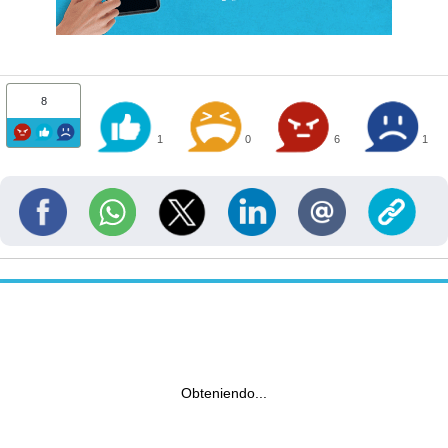
8
1
0
6
1
Obteniendo...