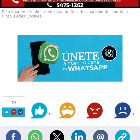
Esta imagen circuló en redes luego de la desaparición del conductor.
(Foto: Redes Sociales)
20
12
0
5
3