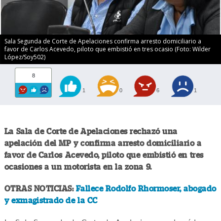
Sala Segunda de Corte de Apelaciones confirma arresto domiciliario a
favor de Carlos Acevedo, piloto que embistió en tres ocasio (Foto: Wilder
López/Soy502)
8
1
0
6
1
La Sala de Corte de Apelaciones rechazó una
apelación del MP y confirma arresto domiciliario a
favor de Carlos Acevedo, piloto que embistió en tres
ocasiones a un motorista en la zona 9.
OTRAS NOTICIAS:
Fallece Rodolfo Rhormoser, abogado
y exmagistrado de la CC