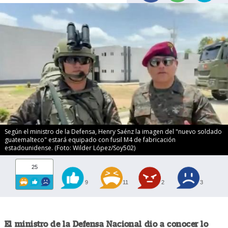
Según el ministro de la Defensa, Henry Saénz la imagen del "nuevo soldado
guatemalteco" estará equipado con fusil M4 de fabricación
estadounidense. (Foto: Wilder López/Soy502)
25
9
11
2
3
El ministro de la Defensa Nacional dio a conocer lo