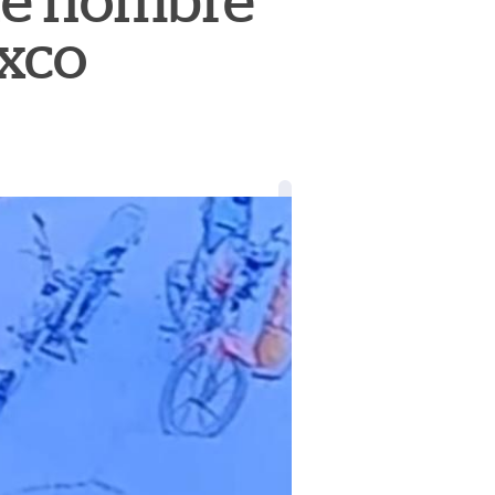
ue hombre
ixco