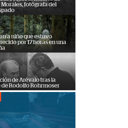
Morales, fotógrafa del
spado
an a niño que estuvo
ecido por 17 horas en una
ña
ción de Arévalo tras la
 de Rodolfo Rohrmoser