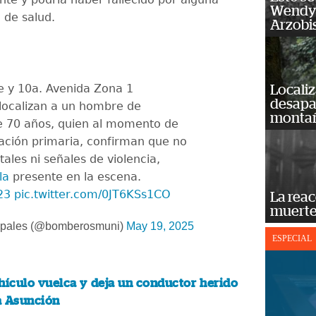
Wendy 
 de salud.
Arzobi
e y 10a. Avenida Zona 1
Localiz
desapar
localizan a un hombre de
monta
 70 años, quien al momento de
luación primaria, confirman que no
tales ni señales de violencia,
la
presente en la escena.
23
pic.twitter.com/0JT6KSs1CO
La reac
muerte
ipales (@bomberosmuni)
May 19, 2025
ESPECIAL
hículo vuelca y deja un conductor herido
a Asunción