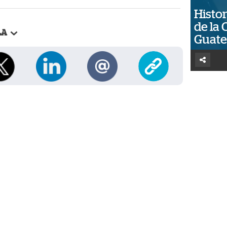
Histor
de la 
LA
Guat