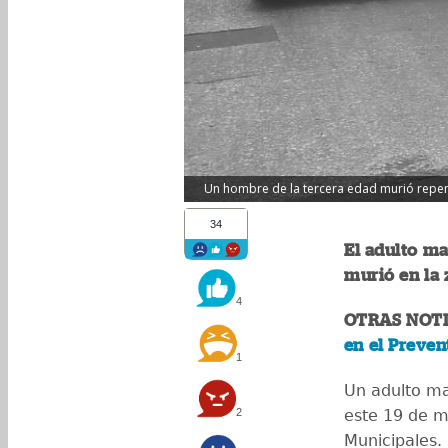
Un hombre de la tercera edad murió repent
34
El adulto m
murió en la 
4
OTRAS NOTI
en el Preven
1
Un adulto ma
2
este 19 de 
Municipales.