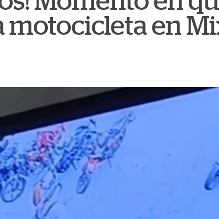
dos! Momento en q
a motocicleta en M