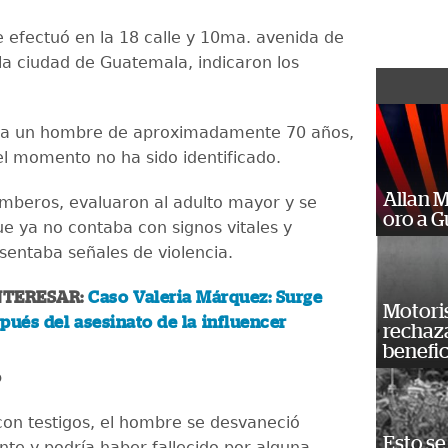
e efectuó en la 18 calle y 10ma. avenida de
 la ciudad de Guatemala, indicaron los
era un hombre de aproximadamente 70 años,
el momento no ha sido identificado.
Allan 
mberos, evaluaron al adulto mayor y se
oro a 
e ya no contaba con signos vitales y
entaba señales de violencia.
NTERESAR:
Caso Valeria Márquez: Surge
Motoris
pués del asesinato de la influencer
rechaz
benefic
ó
on testigos, el hombre se desvaneció
Esto se
te y podría haber fallecido por alguna