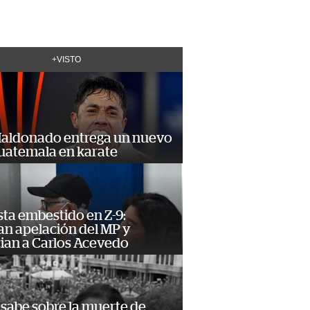
+VISTO
Maldonado entrega un nuevo
Guatemala en karate
ta embestido en Z-9:
an apelación del MP y
ian a Carlos Acevedo
 sabe sobre la muerte de