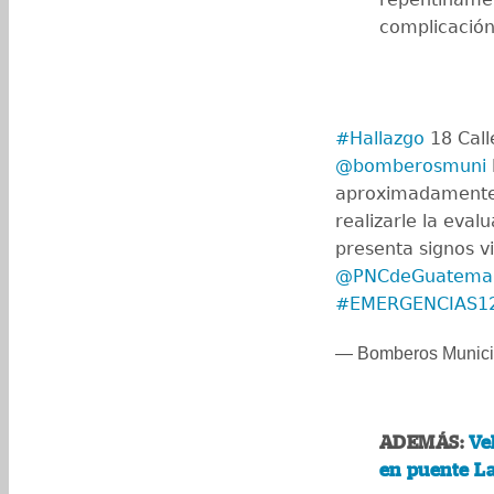
complicación
#Hallazgo
18 Call
@bomberosmuni
aproximadamente
realizarle la eva
presenta signos vi
@PNCdeGuatema
#EMERGENCIAS1
— Bomberos Munic
ADEMÁS:
Ve
en puente L