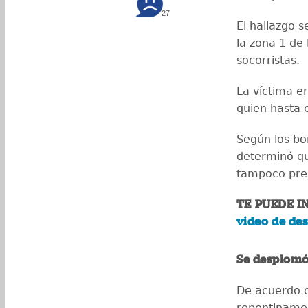
27
El hallazgo s
la zona 1 de
socorristas.
La víctima 
quien hasta 
Según los bo
determinó qu
tampoco pres
TE PUEDE I
video de des
Se desplom
De acuerdo c
repentinamen