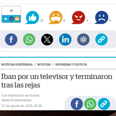
30
12
6
3
9
NOTICIAS GUATEMALA
/
NOTICIAS
/
SEGURIDAD Y JUSTICIA
Iban por un televisor y terminaron
tras las rejas
Con información de Eunise
Valdez/Colaboradora
07 de agosto de 2026, 00:30