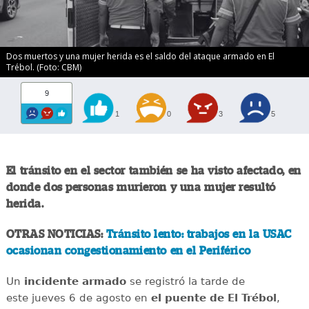
Dos muertos y una mujer herida es el saldo del ataque armado en El
Trébol. (Foto: CBM)
9
1
0
3
5
El tránsito en el sector también se ha visto afectado, en
donde dos personas murieron y una mujer resultó
herida.
OTRAS NOTICIAS:
Tránsito lento: trabajos en la USAC
ocasionan congestionamiento en el Periférico
Un
incidente
armado
se registró la tarde de
este jueves 6 de agosto en
el puente de El Trébol
,