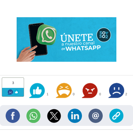
3
1
0
0
2