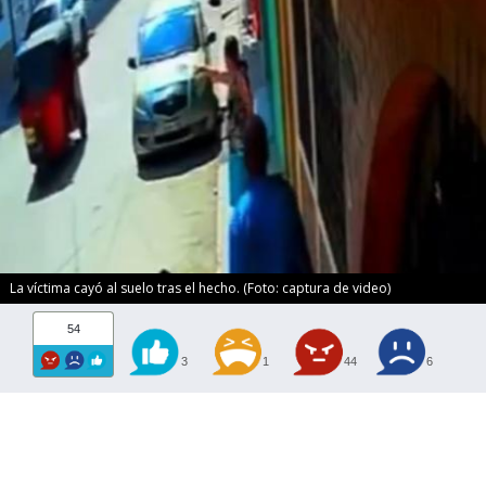
La víctima cayó al suelo tras el hecho. (Foto: captura de video)
54
3
1
44
6