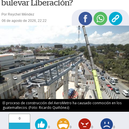
bulevar Liberación?
Por Reychel Méndez
06 de agosto de 2026, 22:22
El proceso de construcción del AeroMetro ha causado conmoción en los
guatemaltecos. (Foto: Ricardo Quiñónez)
0
0
0
0
0