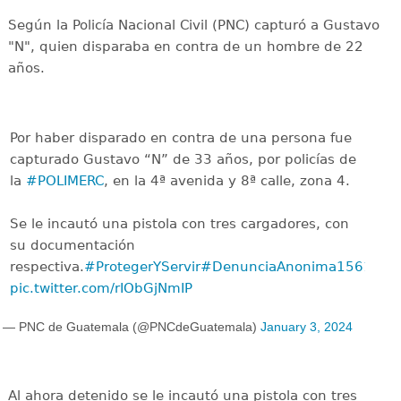
Según la Policía Nacional Civil (PNC) capturó a Gustavo
"N", quien disparaba en contra de un hombre de 22
años.
Por haber disparado en contra de una persona fue
capturado Gustavo “N” de 33 años, por policías de
la
#POLIMERC
, en la 4ª avenida y 8ª calle, zona 4.
Se le incautó una pistola con tres cargadores, con
su documentación
respectiva.
#ProtegerYServir
#DenunciaAnonima1561
pic.twitter.com/rIObGjNmIP
— PNC de Guatemala (@PNCdeGuatemala)
January 3, 2024
Al ahora detenido se le incautó una pistola con tres