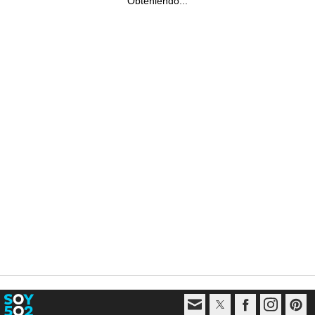
Obteniendo...