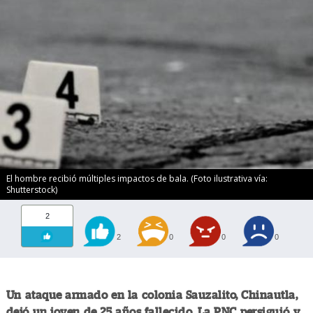
El hombre recibió múltiples impactos de bala. (Foto ilustrativa vía:
Shutterstock)
2
2
0
0
0
Un ataque armado en la colonia Sauzalito, Chinautla,
dejó un joven de 25 años fallecido. La PNC persiguió y