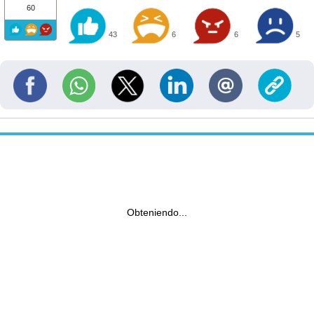
60
43
6
6
5
Obteniendo...