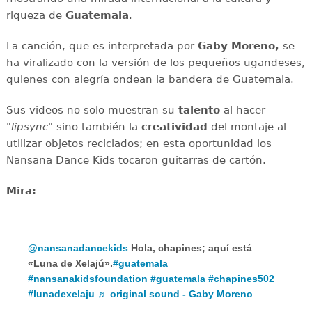
riqueza de
Guatemala
.
La canción, que es interpretada por
Gaby Moreno,
se
ha viralizado con la versión de los pequeños ugandeses,
quienes con alegría ondean la bandera de Guatemala.
Sus videos no solo muestran su
talento
al hacer
"
lipsync
" sino también la
creatividad
del montaje al
utilizar objetos reciclados; en esta oportunidad los
Nansana Dance Kids tocaron guitarras de cartón.
Mira:
@nansanadancekids
Hola, chapines; aquí está
«Luna de Xelajú».
#guatemala
#nansanakidsfoundation
#guatemala
#chapines502
#lunadexelaju
♬ original sound - Gaby Moreno