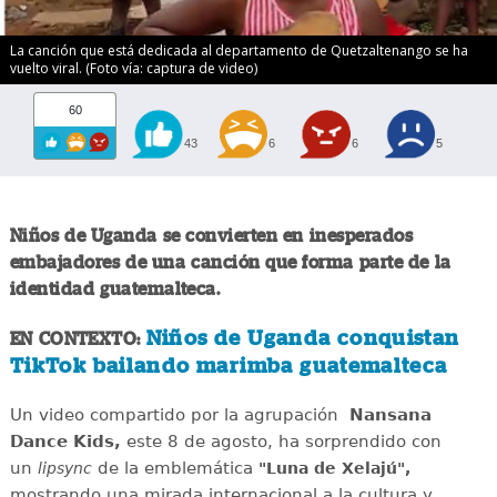
La canción que está dedicada al departamento de Quetzaltenango se ha
vuelto viral. (Foto vía: captura de video)
60
43
6
6
5
Niños de Uganda se convierten en inesperados
embajadores de una canción que forma parte de la
identidad guatemalteca.
Niños de Uganda conquistan
EN CONTEXTO:
TikTok bailando marimba guatemalteca
Un video compartido por la agrupación
Nansana
Dance Kids,
este 8 de agosto, ha sorprendido con
un
de la emblemática
lipsync
"Luna de Xelajú",
mostrando una mirada internacional a la cultura y