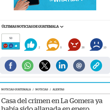
ÚLTIMAS NOTICIAS DE GUATEMALA
50
2
0
38
10
NOTICIAS GUATEMALA
/
NOTICIAS
/
ALERTAS
Casa del crimen en La Gomera ya
había sido allanada en enero