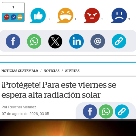
7
0
1
3
3
NOTICIAS GUATEMALA
/
NOTICIAS
/
ALERTAS
¡Protégete! Para este viernes se
espera alta radiación solar
Por Reychel Méndez
07 de agosto de 2026, 03:05