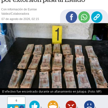
Con información de Eunise
Valdez/Colaboradora
07 de agosto de 2026, 02:15
El efectivo fue encontrado durante un allanamiento en Jutiapa. (Foto: MP)
6
3
2
0
1