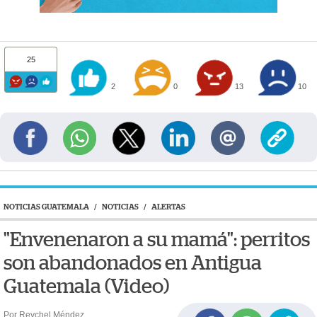
25
2
0
13
10
NOTICIAS GUATEMALA
/
NOTICIAS
/
ALERTAS
"Envenenaron a su mamá": perritos
son abandonados en Antigua
Guatemala (Video)
Por Reychel Méndez