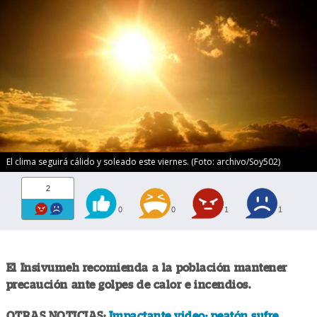
El clima seguirá cálido y soleado este viernes. (Foto: archivo/Soy502)
2
0
0
1
1
El Insivumeh recomienda a la población mantener
precaución ante golpes de calor e incendios.
OTRAS NOTICIAS:
Impactante video: peatón sufre