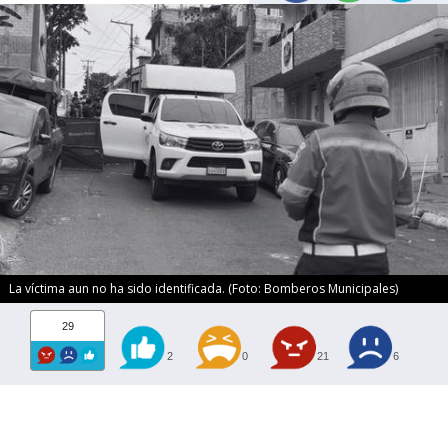
La víctima aun no ha sido identificada. (Foto: Bomberos Municipales)
29
2
0
21
6