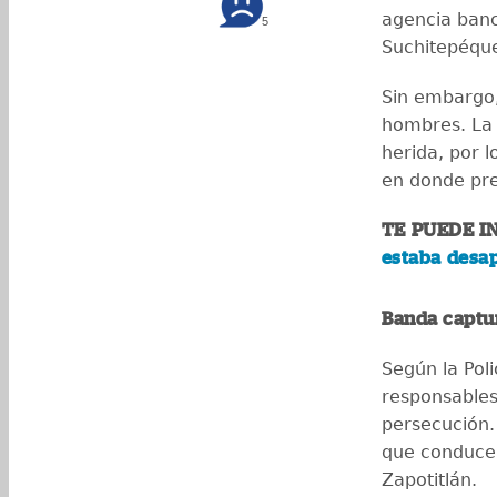
agencia banc
5
Suchitepéqu
Sin embargo, 
hombres. La 
herida, por l
en donde pr
TE PUEDE I
estaba desap
Banda captu
Según la Poli
responsables
persecución.
que conduce
Zapotitlán.