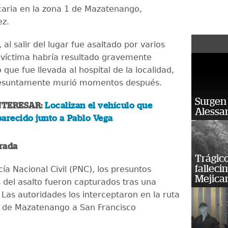
aria en la zona 1 de Mazatenango,
ez.
al salir del lugar fue asaltado por varios
víctima habría resultado gravemente
o que fue llevada al hospital de la localidad,
esuntamente murió momentos después.
Surgen 
NTERESAR:
Localizan el vehículo que
Alessan
arecido junto a Pablo Vega
rada
Trágico
falleci
cía Nacional Civil (PNC), los presuntos
Mejica
 del asalto fueron capturados tras una
 Las autoridades los interceptaron en la ruta
 de Mazatenango a San Francisco