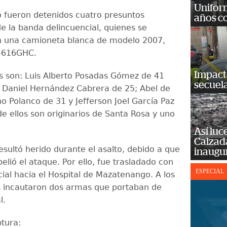
Unifor
o fueron detenidos cuatro presuntos
años c
de la banda delincuencial, quienes se
n una camioneta blanca de modelo 2007,
P-616GHC.
Impact
s son: Luis Alberto Posadas Gómez de 41
secuela
 Daniel Hernández Cabrera de 25; Abel de
o Polanco de 31 y Jefferson Joel García Paz
de ellos son originarios de Santa Rosa y uno
Así luc
Calzada
esultó herido durante el asalto, debido a que
inaugu
pelió el ataque. Por ello, fue trasladado con
ESPECIAL
cial hacia el Hospital de Mazatenango. A los
s incautaron dos armas que portaban de
l.
ptura: