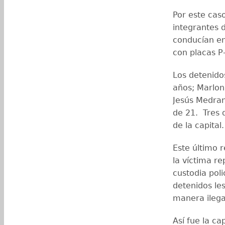
Por este cas
integrantes 
conducían e
con placas 
Los detenido
años; Marlon
Jesús Medran
de 21. Tres 
de la capital.
Este último r
la víctima re
custodia poli
detenidos le
manera ilega
Así fue la ca