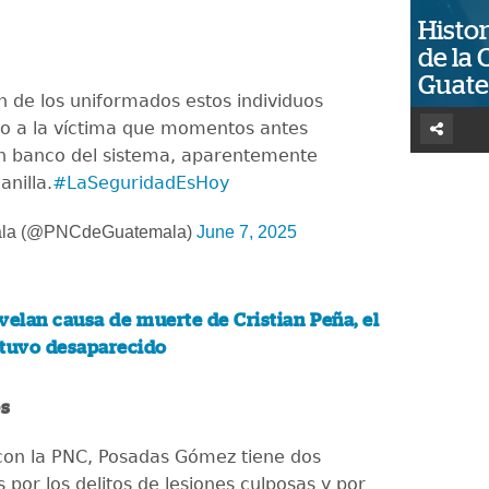
Histor
de la 
Guat
 de los uniformados estos individuos
to a la víctima que momentos antes
un banco del sistema, aparentemente
anilla.
#LaSeguridadEsHoy
la (@PNCdeGuatemala)
June 7, 2025
elan causa de muerte de Cristian Peña, el
stuvo desaparecido
s
on la PNC, Posadas Gómez tiene dos
por los delitos de lesiones culposas y por