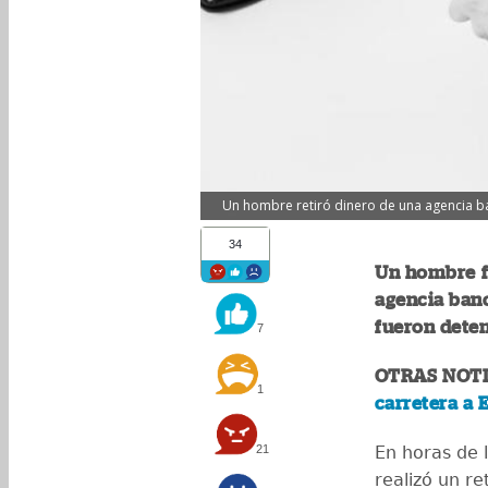
Un hombre retiró dinero de una agencia banc
34
Un hombre fu
agencia banc
fueron deten
7
OTRAS NOTI
1
carretera a 
21
En horas de 
realizó un r