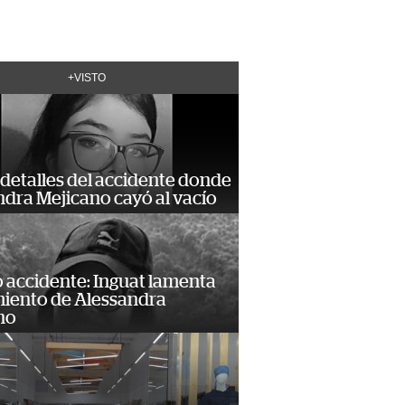
+VISTO
detalles del accidente donde
dra Mejicano cayó al vacío
 accidente: Inguat lamenta
miento de Alessandra
no