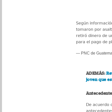
Según información
tomaron por asal
retiró dinero de 
para el pago de pl
— PNC de Guatema
ADEMÁS:
Rev
joven que e
Antecedente
De acuerdo c
antecedentes 