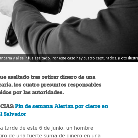
aria y al salir fue asaltado. Por este caso hay cuatro capturados. (Foto ilustr
e asaltado tras retirar dinero de una
aria, los cuatro presuntos responsables
idos por las autoridades.
CIAS:
Fin de semana: Alertan por cierre en
El Salvador
la tarde de este 6 de junio, un hombre
etiro de una fuerte suma de dinero en una