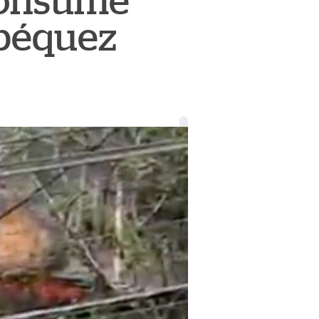
 consume
epéquez