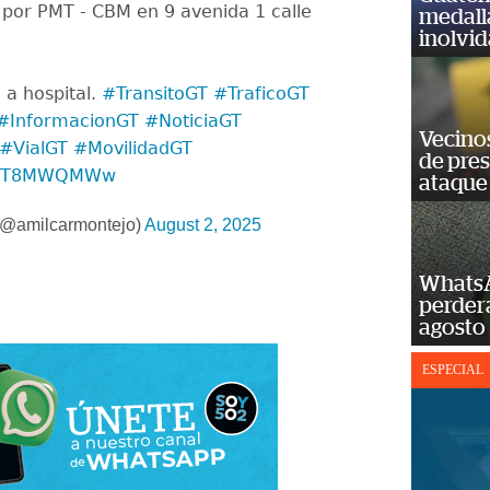
por PMT - CBM en 9 avenida 1 calle
medall
inolvi
 a hospital.
#TransitoGT
#TraficoGT
#InformacionGT
#NoticiaGT
Vecino
#VialGT
#MovilidadGT
de pre
m/0hT8MWQMWw
ataque
(@amilcarmontejo)
August 2, 2025
WhatsA
perderá
agosto
ESPECIAL