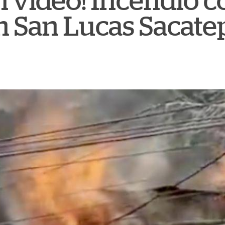
n video! Incendio
n San Lucas Sacat