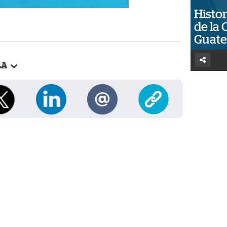
Histor
de la 
Guat
LA