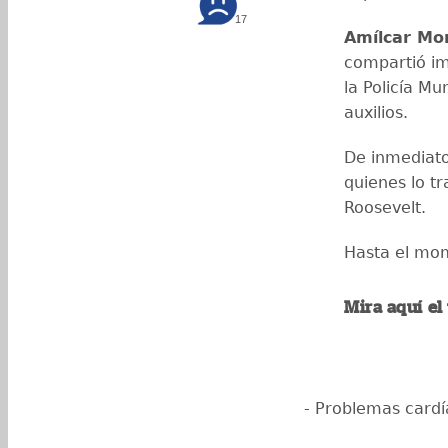
17
Amílcar Mo
compartió i
la Policía Mu
auxilios.
De inmediato
quienes lo t
Roosevelt.
Hasta el mom
Mira aquí el
- Problemas cardí