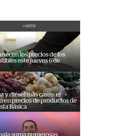
+VISTO
necen los precios de los
ibles este jueves 6 de
a y diésel más caros: el
o en precios de productos de
sta Básica
ala suma numerosas