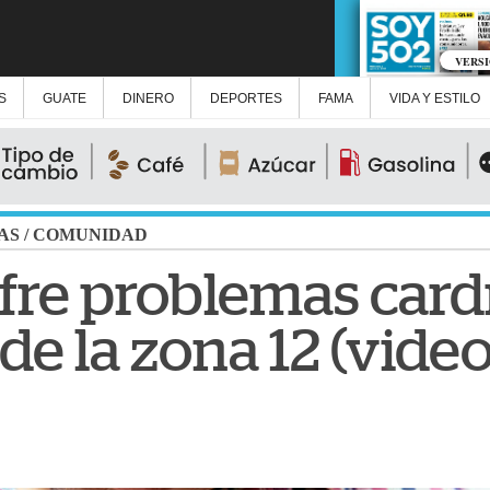
VERS
S
GUATE
DINERO
DEPORTES
FAMA
VIDA Y ESTILO
AS
/
COMUNIDAD
re problemas card
 de la zona 12 (video