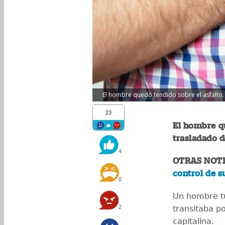
El hombre quedó tendido sobre el asfalto. 
23
El hombre qu
trasladado d
4
OTRAS NOTI
control de s
0
Un hombre t
2
transitaba po
capitalina.