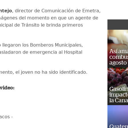
ntejo
, director de Comunicación de Emetra,
mágenes del momento en que un agente de
nicipal de Tránsito le brinda primeros
 llegaron los Bomberos Municipales,
Así ama
rasladaron de emergencia al Hospital
combust
agosto
ento, el joven no ha sido identificado.
 video:
Gasolin
impact
la Cana
acos -
Guatem