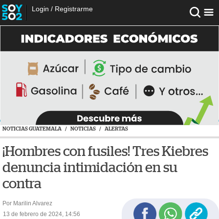
Login
/
Registrarme
NOTICIAS GUATEMALA
/
NOTICIAS
/
ALERTAS
¡Hombres con fusiles! Tres Kiebres
denuncia intimidación en su
contra
Por Marilin Alvarez
13 de febrero de 2024, 14:56