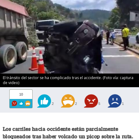
El tránsito del sector se ha complicado tras el accidente. (Foto vía: captura
de video)
10
2
2
5
1
Los carriles hacia occidente están parcialmente
bloqueados tras haber volcado un picop sobre la ruta.