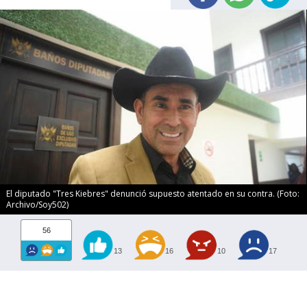
El diputado "Tres Kiebres" denunció supuesto atentado en su contra. (Foto:
Archivo/Soy502)
56
13
16
10
17