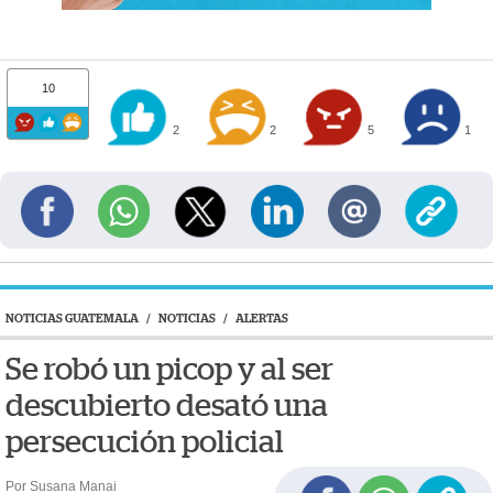
10
2
2
5
1
NOTICIAS GUATEMALA
/
NOTICIAS
/
ALERTAS
Se robó un picop y al ser
descubierto desató una
persecución policial
Por Susana Manai