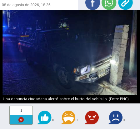
08 de agosto de 2026, 18:36
Una denuncia ciudadana alertó sobre el hurto del vehículo. (Foto: PNC)
1
0
0
1
0