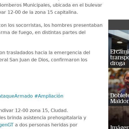
Bomberos Municipales, ubicada en el bulevar
var 12-00 de la zona 15 capitalina.
on los socorristas, los hombres presentaban
arma de fuego, en distintas partes del
El cam
eron trasladados hacia la emergencia del
transp
eral San Juan de Dios, confirmaron los
droga
Doblet
AtaqueArmado
#Ampliación
Maldon
ndivar 12-00 zona 15, Ciudad.
les brinda asistencia prehospitalaria y
genGT
a dos personas heridas por
Imágene