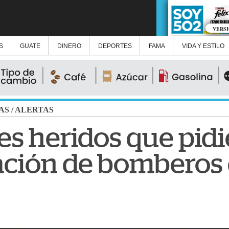
VERS
S
GUATE
DINERO
DEPORTES
FAMA
VIDA Y ESTILO
AS
/
ALERTAS
s heridos que pid
ación de bomberos 