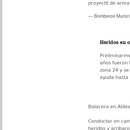
proyectil de arm
— Bomberos Munic
Heridos en o
Preliminarme
años fueron 
zona 24 y se
ayuda hasta 
Balacera en Aldea
Conductor en cami
heridos y arribar