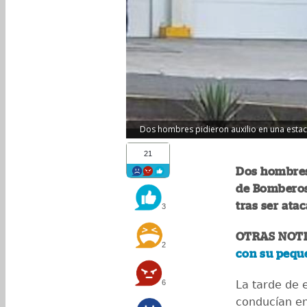
Dos hombres pidieron auxilio en una estac
21
Dos hombres
de Bomberos 
tras ser ata
3
OTRAS NOTI
2
con su peque
6
La tarde de 
conducían en