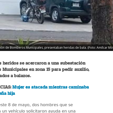
ión de Bomberos Municipales, presentaban heridas de bala. (Foto: Amílcar Mo
 heridos se acercaron a una subestación
Municipales en zona 15 para pedir auxilio,
cados a balazos.
CIAS:
Mujer es atacada mientras caminaba
ña hija
este 8 de mayo, dos hombres que se
 un vehículo solicitaron ayuda en una