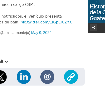
 hacen cargo CBM.
Histor
de la 
notificados, el vehículo presenta
Guat
os de bala.
pic.twitter.com/1IGpEICZYX
(@amilcarmontejo)
May 9, 2024
LA