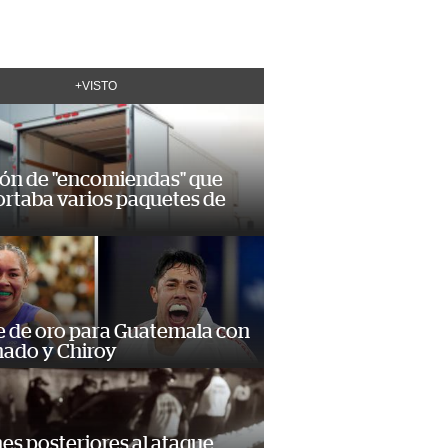
+VISTO
ión de "encomiendas" que
ortaba varios paquetes de
e de oro para Guatemala con
ado y Chiroy
s posteriores al ataque