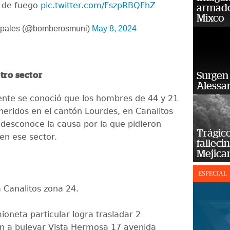
a de fuego
pic.twitter.com/FszpRBQFhZ
armado
Mixco
ipales (@bomberosmuni)
May 8, 2024
Surgen 
tro sector
Alessan
nte se conoció que los hombres de 44 y 21
heridos en el cantón Lourdes, en Canalitos
 desconoce la causa por la que pidieron
Trágico
en ese sector.
falleci
Mejica
ESPECIAL
 Canalitos zona 24.
oneta particular logra trasladar 2
on a bulevar Vista Hermosa 17 avenida