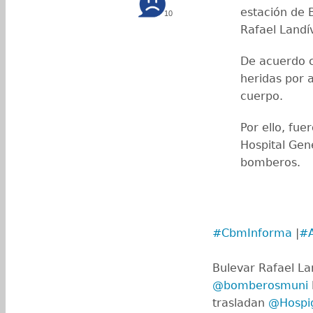
estación de 
10
Rafael Landí
De acuerdo c
heridas por 
cuerpo.
Por ello, fu
Hospital Gen
bomberos.
#CbmInforma
|
#
Bulevar Rafael La
@bomberosmuni
trasladan
@Hospi