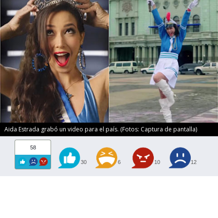
Aida Estrada grabó un video para el país. (Fotos: Captura de pantalla)
58
30
6
10
12