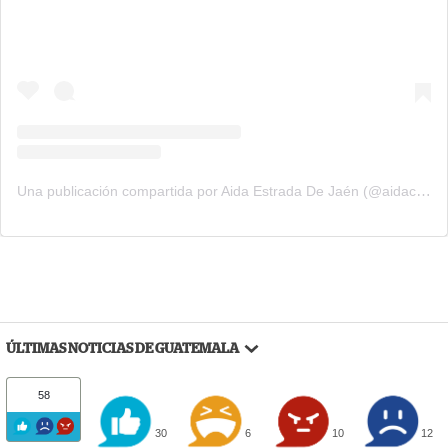
Una publicación compartida por Aida Estrada De Jaén (@aidacorazon)
ÚLTIMAS NOTICIAS DE GUATEMALA
58
30
6
10
12