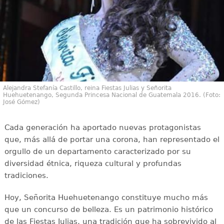
Alejandra Stefanía Castillo, reina Fiestas Julias y Señorita
Huehuetenango, Segunda Princesa Nacional de Guatemala 2016. (Foto:
José Gómez)
Cada generación ha aportado nuevas protagonistas
que, más allá de portar una corona, han representado el
orgullo de un departamento caracterizado por su
diversidad étnica, riqueza cultural y profundas
tradiciones.
Hoy, Señorita Huehuetenango constituye mucho más
que un concurso de belleza. Es un patrimonio histórico
de las Fiestas Julias, una tradición que ha sobrevivido al