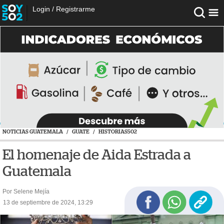
Login
/
Registrarme
NOTICIAS GUATEMALA
/
GUATE
/
HISTORIAS502
El homenaje de Aida Estrada a
Guatemala
Por Selene Mejía
13 de septiembre de 2024, 13:29