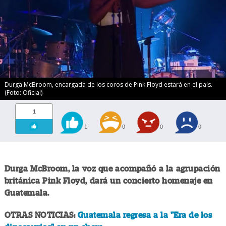
Durga McBroom, encargada de los coros de Pink Floyd estará en el país.
(Foto: Oficial)
1
1
0
0
0
Durga McBroom, la voz que acompañó a la agrupación
británica Pink Floyd, dará un concierto homenaje en
Guatemala.
OTRAS NOTICIAS:
Guatemala regresa a la "Era de los