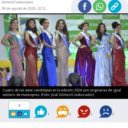
Gómez/Colaborador
06 de agosto de 2026, 20:11
Cuatro de las siete candidatas en la edición 2026 son originarias de igual
número de municipios. (Foto: José Gómez/Colaborador)
6
1
2
1
2