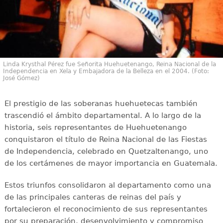
Linda Krysthal Pérez fue Señorita Huehuetenango, Reina Nacional de la
Independencia en Xela y Embajadora de la Belleza en el 2004. (Foto:
José Gómez)
El prestigio de las soberanas huehuetecas también
trascendió el ámbito departamental. A lo largo de la
historia, seis representantes de Huehuetenango
conquistaron el título de Reina Nacional de las Fiestas
de Independencia, celebrado en Quetzaltenango, uno
de los certámenes de mayor importancia en Guatemala.
Estos triunfos consolidaron al departamento como una
de las principales canteras de reinas del país y
fortalecieron el reconocimiento de sus representantes
por su preparación, desenvolvimiento y compromiso