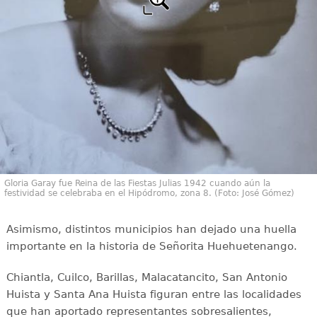
Gloria Garay fue Reina de las Fiestas Julias 1942 cuando aún la
festividad se celebraba en el Hipódromo, zona 8. (Foto: José Gómez)
Asimismo, distintos municipios han dejado una huella
importante en la historia de Señorita Huehuetenango.
Chiantla, Cuilco, Barillas, Malacatancito, San Antonio
Huista y Santa Ana Huista figuran entre las localidades
que han aportado representantes sobresalientes,