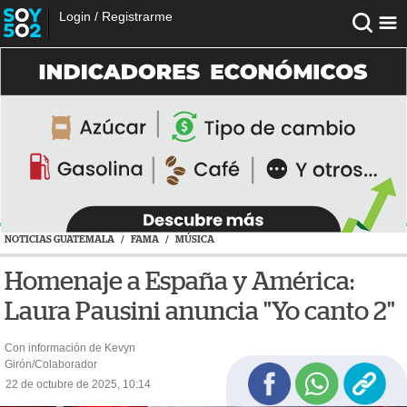
Login
/
Registrarme
NOTICIAS GUATEMALA
/
FAMA
/
MÚSICA
Homenaje a España y América:
Laura Pausini anuncia "Yo canto 2"
Con información de Kevyn
Girón/Colaborador
22 de octubre de 2025, 10:14