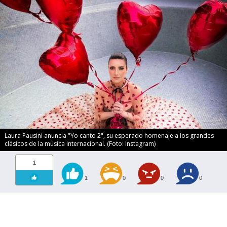
Laura Pausini anuncia "Yo canto 2", su esperado homenaje a los grandes
clásicos de la música internacional. (Foto: Instagram)
1
1
0
0
0