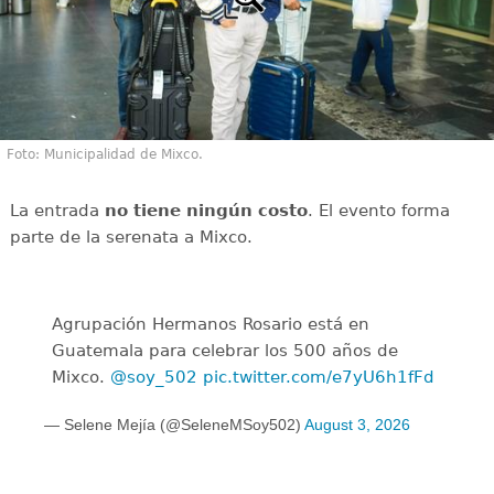
Foto: Municipalidad de Mixco.
La entrada
no tiene ningún costo
. El evento forma
parte de la serenata a Mixco.
Agrupación Hermanos Rosario está en
Guatemala para celebrar los 500 años de
Mixco.
@soy_502
pic.twitter.com/e7yU6h1fFd
— Selene Mejía (@SeleneMSoy502)
August 3, 2026