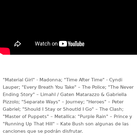
"Material Girl" - Madonna; "Time After Time" - Cyndi
Lauper; "Every Breath You Take" – The Police; "The Never
Ending Story" – Limahl / Gaten Matarazzo & Gabriella
Pizzolo; "Separate Ways" – Journey; "Heroes" – Peter
Gabriel; "Should I Stay or Shoutld I Go" – The Clash;
"Master of Puppets" – Metallica: "Purple Rain" – Prince y
"Running Up That Hill" – Kate Bush son algunas de las
canciones que se podrán disfrutar.