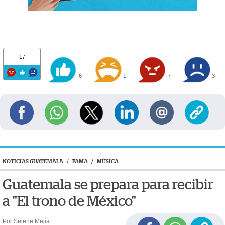
17
6
1
7
3
NOTICIAS GUATEMALA
/
FAMA
/
MÚSICA
Guatemala se prepara para recibir
a "El trono de México"
Por Selene Mejía