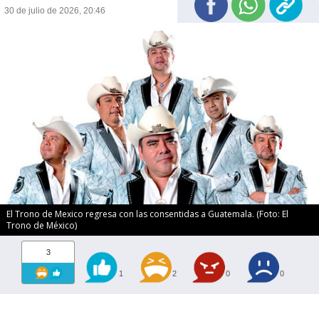
30 de julio de 2026, 20:46
El Trono de Mexico regresa con las consentidas a Guatemala. (Foto: El
Trono de México)
3
1
2
0
0