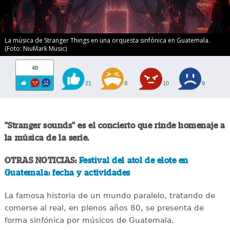
La música de Stranger Things en una orquesta sinfónica en Guatemala.
(Foto: NiuMark Music)
48
21
8
10
9
"Stranger sounds" es el concierto que rinde homenaje a
la música de la serie.
OTRAS NOTICIAS:
Festival del atol de elote en
Guatemala: fecha y actividades
La famosa historia de un mundo paralelo, tratando de
comerse al real, en plenos años 80, se presenta de
forma sinfónica por músicos de Guatemala.