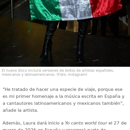
El nuevo disco incluirá versiones de éxitos de artistas españoles,
mexicanos y latinoamericanos. (Foto: Instagram)
"He tratado de hacer una especie de viaje, porque ese
es mi primer homenaje a la música escrita en España y
a cantautores latinoamericanos y mexicanos también",
añade la artista.
Además, Laura dará inicio a
Yo canto world tour
el 27 de
marzo de 2026 en España y recorrerá parte de