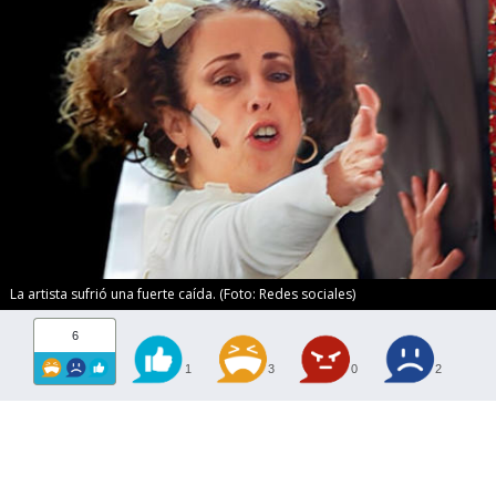
La artista sufrió una fuerte caída. (Foto: Redes sociales)
6
1
3
0
2