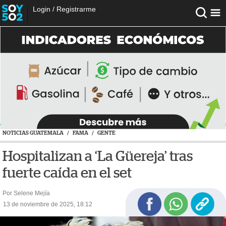
Login
/
Registrarme
NOTICIAS GUATEMALA
/
FAMA
/
GENTE
Hospitalizan a ‘La Güereja’ tras
fuerte caída en el set
Por Selene Mejía
13 de noviembre de 2025, 18:12