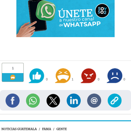
1
0
1
0
0
NOTICIAS GUATEMALA
/
FAMA
/
GENTE