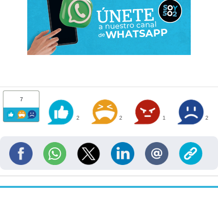
7
2
2
1
2