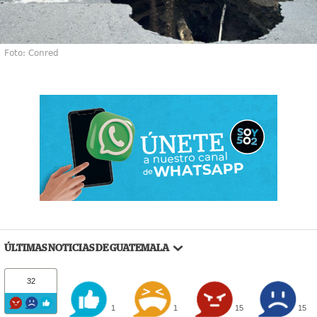
Foto: Conred
ÚLTIMAS NOTICIAS DE GUATEMALA
32
1
1
15
15