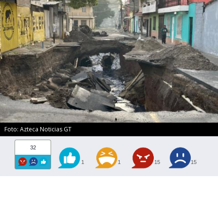
Foto: Azteca Noticias GT
32
1
1
15
15