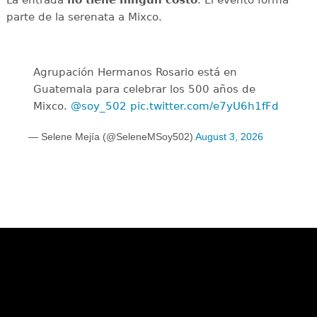
parte de la serenata a Mixco.
Agrupación Hermanos Rosario está en
Guatemala para celebrar los 500 años de
Mixco.
@soy_502
pic.twitter.com/e7yU6h1fFd
— Selene Mejía (@SeleneMSoy502)
August 3, 2026