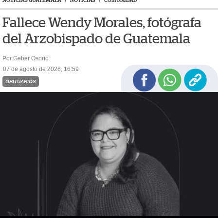
NOTICIAS GUATEMALA
/
NOTICIAS
/
COMUNIDAD
Fallece Wendy Morales, fotógrafa
del Arzobispado de Guatemala
Por Geber Osorio
07 de agosto de 2026, 16:59
OBITUARIOS