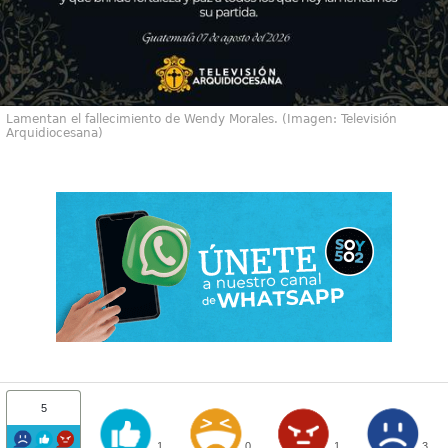
Lamentan el fallecimiento de Wendy Morales. (Imagen: Televisión
Arquidiocesana)
5
1
0
1
3