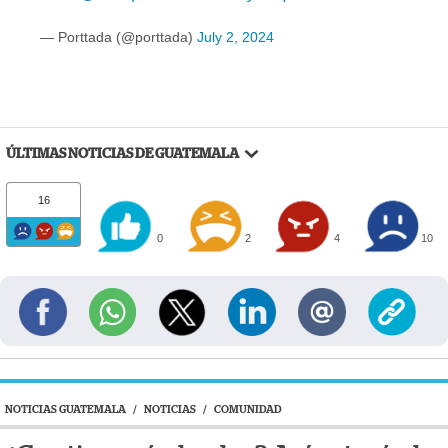
— Porttada (@porttada)
July 2, 2024
ÚLTIMAS NOTICIAS DE GUATEMALA
16
0
2
4
10
NOTICIAS GUATEMALA
/
NOTICIAS
/
COMUNIDAD