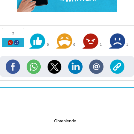
2
0
0
1
1
Obteniendo...