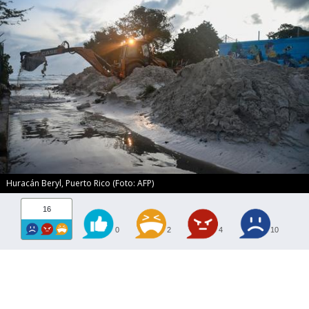
Huracán Beryl, Puerto Rico (Foto: AFP)
16
0
2
4
10