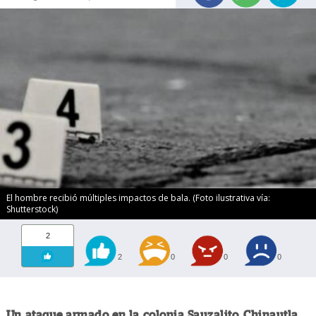
El hombre recibió múltiples impactos de bala. (Foto ilustrativa vía:
Shutterstock)
2
2
0
0
0
Un ataque armado en la colonia Sauzalito, Chinautla,