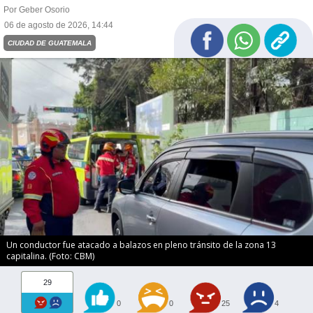
Por Geber Osorio
06 de agosto de 2026, 14:44
CIUDAD DE GUATEMALA
Un conductor fue atacado a balazos en pleno tránsito de la zona 13
capitalina. (Foto: CBM)
29
0
0
25
4