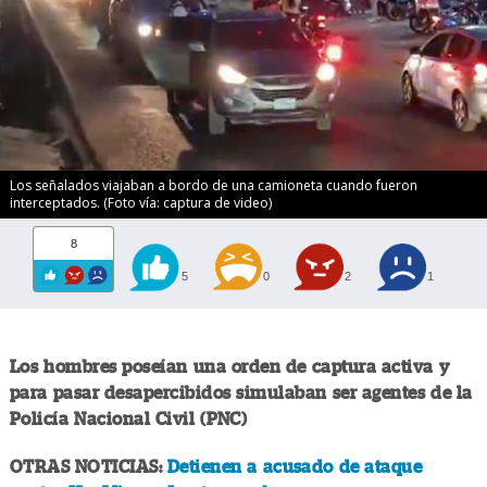
Los señalados viajaban a bordo de una camioneta cuando fueron
interceptados. (Foto vía: captura de video)
8
5
0
2
1
Los hombres poseían una orden de captura activa y
para pasar desapercibidos simulaban ser agentes de la
Policía Nacional Civil (PNC)
OTRAS NOTICIAS:
Detienen a acusado de ataque