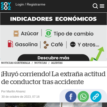
Login
/
Registrarme
NOTICIAS GUATEMALA
/
NOTICIAS
/
ALERTAS
¡Huyó corriendo! La extraña actitud
de conductor tras accidente
Por Marilin Alvarez
30 de octubre de 2023, 07:16