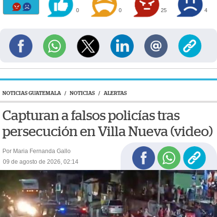
0
0
25
4
NOTICIAS GUATEMALA
/
NOTICIAS
/
ALERTAS
Capturan a falsos policías tras
persecución en Villa Nueva (video)
Por Maria Fernanda Gallo
09 de agosto de 2026, 02:14