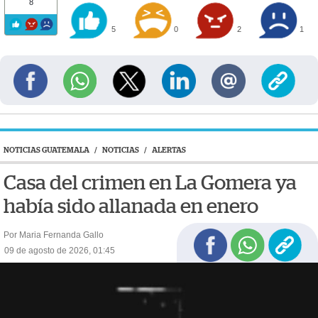
8
5
0
2
1
NOTICIAS GUATEMALA
/
NOTICIAS
/
ALERTAS
Casa del crimen en La Gomera ya
había sido allanada en enero
Por Maria Fernanda Gallo
09 de agosto de 2026, 01:45