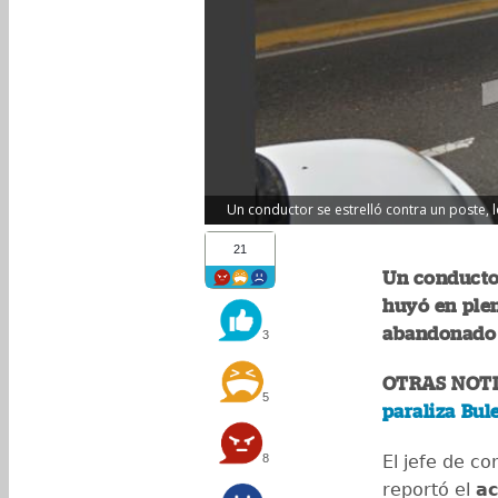
Un conductor se estrelló contra un poste, lo
21
Un conductor
huyó en plen
abandonado e
3
OTRAS NOTI
5
paraliza Bul
8
El jefe de c
reportó el
ac