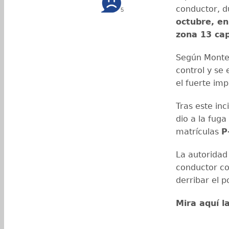
conductor, d
5
octubre, en
zona 13 cap
Según Montej
control y se 
el fuerte imp
Tras este inc
dio a la fug
matrículas
P
La autoridad
conductor co
derribar el p
Mira aquí l