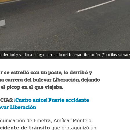
 derribó y se dio a la fuga, corriendo del bulevar Liberación. (Foto ilustrativa
 se estrelló con un poste, lo derribó y
a carrera del bulevar Liberación, dejando
l picop en el que viajaba.
CIAS:
¡Cuatro autos! Fuerte accidente
evar Liberación
omunicación de Emetra, Amílcar Montejo,
cidente de tránsito
que protagonizó un