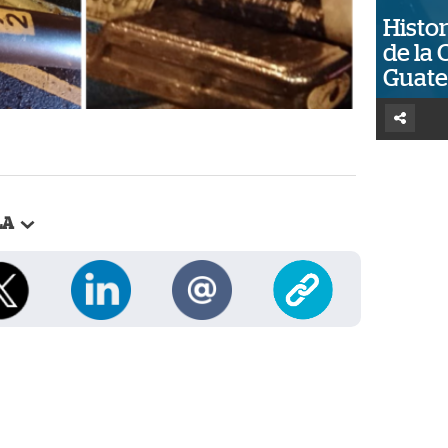
Histor
de la 
Guat
LA