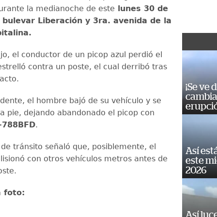
urante la medianoche de este
lunes 30 de
 bulevar Liberación y 3ra. avenida de la
italina.
o, el conductor de un picop azul perdió el
estrelló contra un poste, el cual derribó tras
acto.
¡Se ve 
cambia 
idente, el hombre bajó de su vehículo y se
erupci
a a pie, dejando abandonado el picop con
-788BFD
.
 de tránsito señaló que, posiblemente, el
Así est
lisionó con otros vehículos metros antes de
este m
2026
oste.
a foto:
Así luc