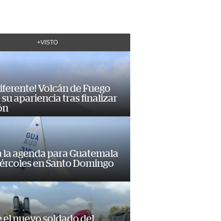
+VISTO
diferente! Volcán de Fuego
su apariencia tras finalizar
ón
á la agenda para Guatemala
iércoles en Santo Domingo
e el nuevo soldado del