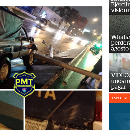
Ejércit
visión
WhatsA
perderá
agosto
VIDEO: 
unos m
pagar
ESPECIAL