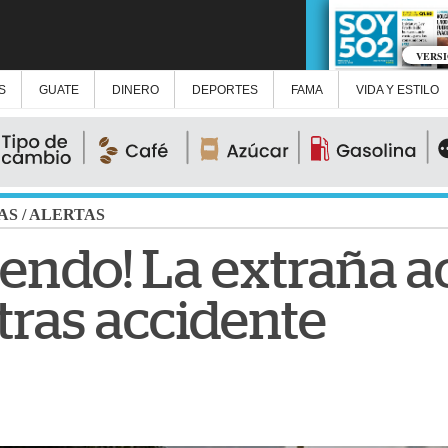
VERS
S
GUATE
DINERO
DEPORTES
FAMA
VIDA Y ESTILO
AS
/
ALERTAS
endo! La extraña a
tras accidente