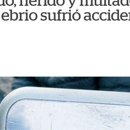
do, herido y multad
brio sufrió accide