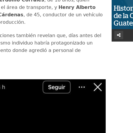
 el área de transporte, y
Henry Alberto
Histor
Cárdenas
, de 45, conductor de un vehículo
de la 
 producción.
Guat
aciones también revelan que, días antes del
ismo individuo habría protagonizado un
olento donde agredió a personal de