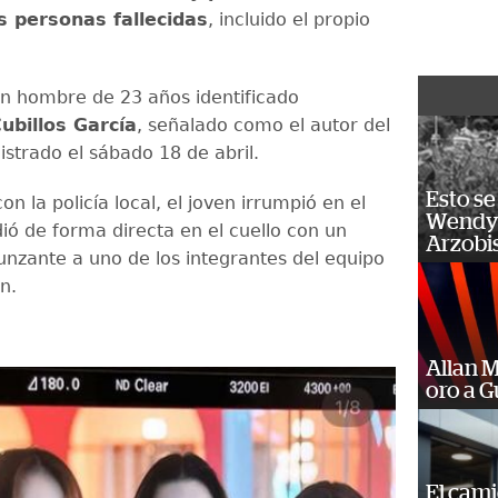
s personas fallecidas
, incluido el propio
un hombre de 23 años identificado
ubillos García
, señalado como el autor del
istrado el sábado 18 de abril.
Esto se
n la policía local, el joven irrumpió en el
Wendy 
ió de forma directa en el cuello con un
Arzobi
nzante a uno de los integrantes del equipo
ón.
Allan 
oro a 
El cam