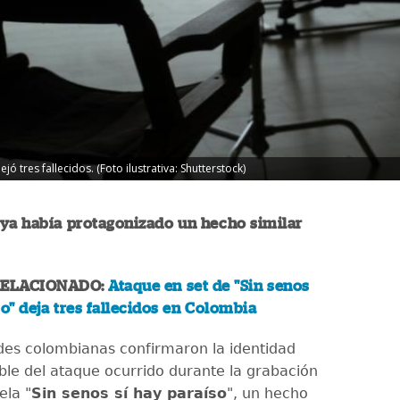
ó tres fallecidos. (Foto ilustrativa: Shutterstock)
 ya había protagonizado un hecho similar
RELACIONADO:
Ataque en set de "Sin senos
so" deja tres fallecidos en Colombia
des colombianas confirmaron la identidad
ble del ataque ocurrido durante la grabación
ela "
Sin senos sí hay paraíso
", un hecho