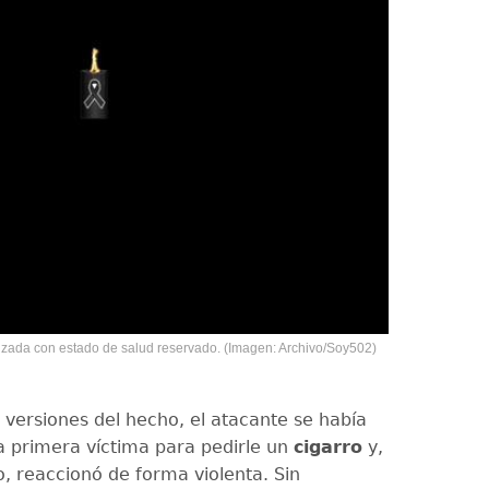
zada con estado de salud reservado. (Imagen: Archivo/Soy502)
 versiones del hecho, el atacante se había
a primera víctima para pedirle un
cigarro
y,
lo, reaccionó de forma violenta. Sin