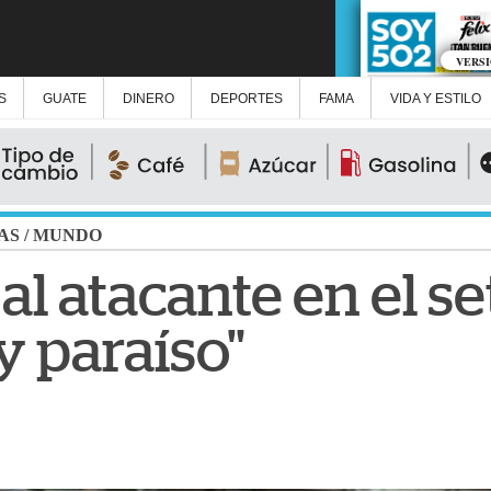
VERS
S
GUATE
DINERO
DEPORTES
FAMA
VIDA Y ESTILO
AS
/
MUNDO
al atacante en el se
y paraíso"