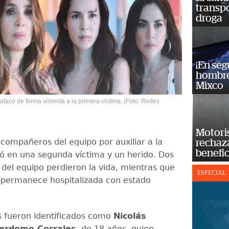
transp
droga
¡En se
hombre
Mixco
atacó de forma violenta a la primera víctima. (Foto: Redes
Motoris
 compañeros del equipo por auxiliar a la
rechaz
benefic
vó en una segunda víctima y un herido. Dos
 del equipo perdieron la vida, mientras que
ESPECIAL
 permanece hospitalizada con estado
os fueron identificados como
Nicolás
Perdomo Corrales
, de 18 años, quien