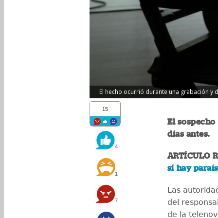
El hecho ocurrió durante una grabación y dej
15
El sospecho
días antes.
4
ARTÍCULO 
sí hay paraí
1
Las autorida
7
del responsa
de la telenov