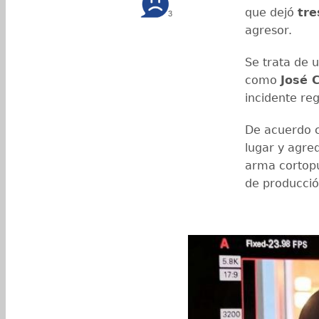
que dejó
tre
3
agresor.
Se trata de 
como
José C
incidente reg
De acuerdo co
lugar y agred
arma cortopu
de producci