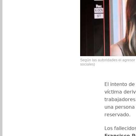
Según las autoridades el agresor 
sociales)
El intento de
víctima deri
trabajadores
una persona
reservado.
Los fallecid
Francisco 