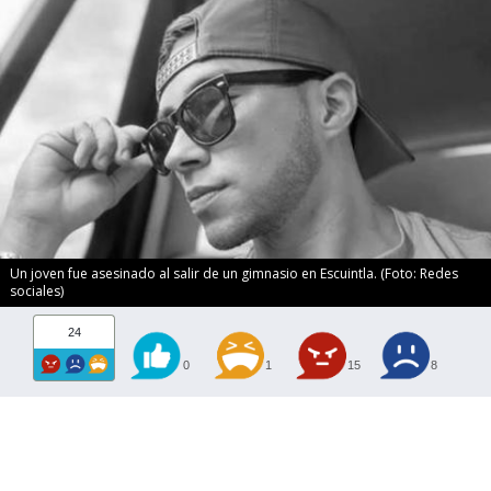
Un joven fue asesinado al salir de un gimnasio en Escuintla. (Foto: Redes
sociales)
24
0
1
15
8