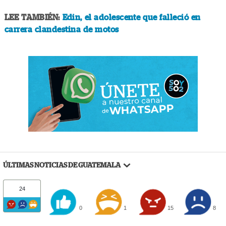
LEE TAMBIÉN:
Edin, el adolescente que falleció en
carrera clandestina de motos
ÚLTIMAS NOTICIAS DE GUATEMALA
24
0
1
15
8