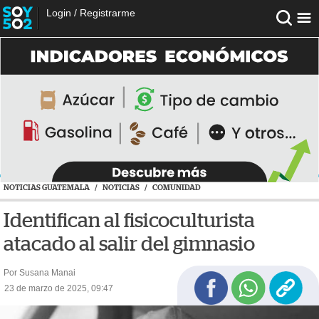
Login
/
Registrarme
NOTICIAS GUATEMALA
/
NOTICIAS
/
COMUNIDAD
Identifican al fisicoculturista
atacado al salir del gimnasio
Por Susana Manai
23 de marzo de 2025, 09:47