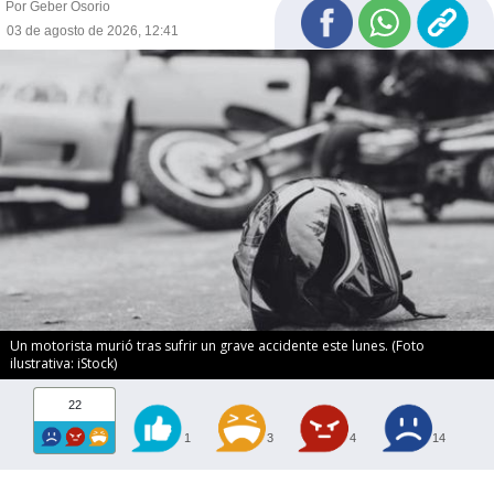
Por Geber Osorio
03 de agosto de 2026, 12:41
Un motorista murió tras sufrir un grave accidente este lunes. (Foto
ilustrativa: iStock)
22
1
3
4
14