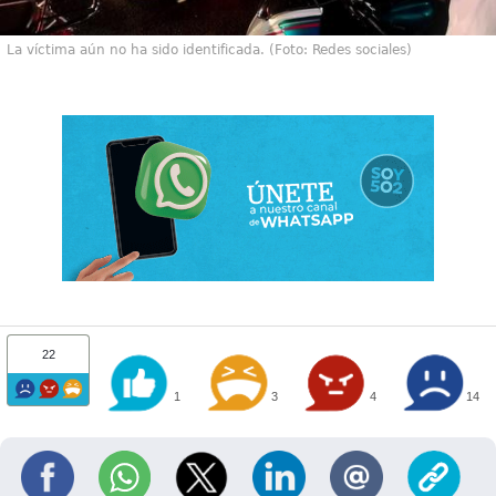
La víctima aún no ha sido identificada. (Foto: Redes sociales)
22
1
3
4
14