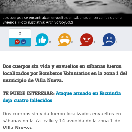
Los cuerpos se encontraban envueltos en sábanas en cercanías de una
vivienda. (Foto ilustrativa: Archivo/Soy502)
2
0
0
1
1
Dos cuerpos sin vida y envueltos en sábanas fueron
localizados por Bomberos Voluntarios en la zona 1 del
municipio de Villa Nueva.
TE PUEDE INTERESAR:
Ataque armado en Escuintla
deja cuatro fallecidos
Dos cuerpos sin vida fueron localizados envueltos en
sábanas en la 7a. calle y 14 avenida de la zona 1 de
Villa Nueva.