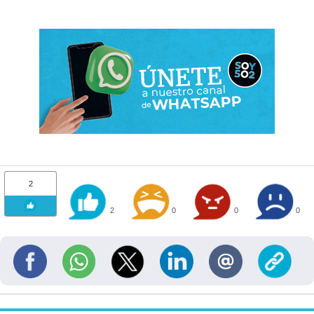
2
2
0
0
0