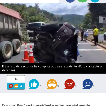
El tránsito del sector se ha complicado tras el accidente. (Foto vía: captura
de video)
14
2
3
8
1
Los carriles hacia occidente están parcialmente