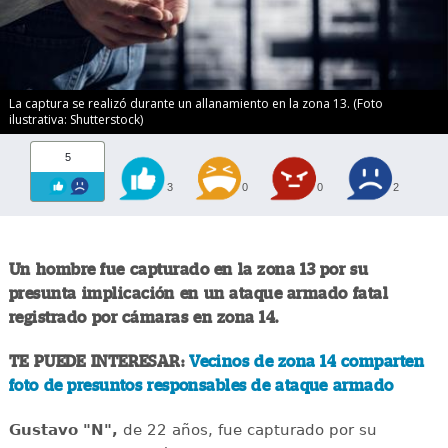
La captura se realizó durante un allanamiento en la zona 13. (Foto
ilustrativa: Shutterstock)
5
3
0
0
2
Un hombre fue capturado en la zona 13 por su
presunta implicación en un ataque armado fatal
registrado por cámaras en zona 14.
TE PUEDE INTERESAR:
Vecinos de zona 14 comparten
foto de presuntos responsables de ataque armado
Gustavo "N",
de 22 años, fue capturado por su