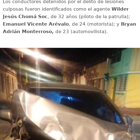
Los conductores detenidos por el delito de lesiones
culposas fueron identificados como el agente
Wilder
Jesús Chomá Soc
, de 32 años (piloto de la patrulla);
Emanuel Vicente Arévalo
, de 24 (motorista); y
Bryan
Adrián Monterroso,
de 23 (automovilista).