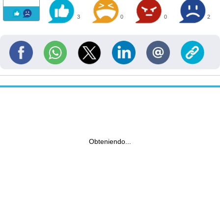
3
0
0
2
Obteniendo...