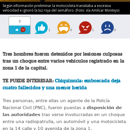
Según información preliminar la motocicleta transitaba a excesiva
velocidad e ignoró la luz roja del semáforo. (Foto: vía Amilcar Montejo)
2
1
0
1
0
Tres hombres fueron detenidos por lesiones culposas
tras un choque entre varios vehículos registrado en la
zona 1 de la capital.
TE PUEDE INTERESAR:
Chiquimula: emboscada deja
cuatro fallecidos y una menor herida
Tres personas, entre ellas un agente de la Policía
Nacional Civil (PNC), fueron puestas a
disposición de
las autoridades
tras verse involucradas en un choque
entre una radiopatrulla, un automóvil y una motocicleta
en la 14 calle y 10 avenida de la zona 1.