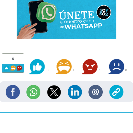
5
3
1
1
0