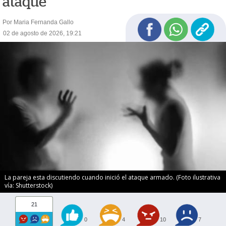
ataque
Por Maria Fernanda Gallo
02 de agosto de 2026, 19:21
La pareja esta discutiendo cuando inició el ataque armado. (Foto ilustrativa
vía: Shutterstock)
21
0
4
10
7