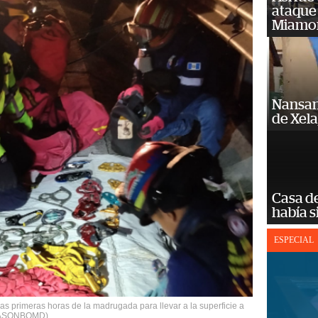
ataque
Miamo
Nansan
de Xel
Casa d
había s
ESPECIAL
las primeras horas de la madrugada para llevar a la superficie a
o: ASONBOMD)