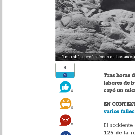
El microbús quedó al fondo del barranco. 
6
Tras horas d
labores de b
cayó un mic
0
EN CONTEX
0
varios falle
0
El accidente
125 de la r