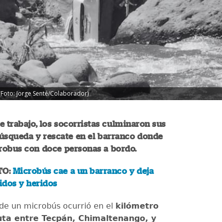
(Foto: Jorge Senté/Colaborador)
e trabajo, los socorristas culminaron sus
úsqueda y rescate en el barranco donde
robus con doce personas a bordo.
TO:
Microbús cae a un barranco y deja
cidos y heridos
 de un microbús ocurrió en el
kilómetro
uta entre Tecpán, Chimaltenango, y