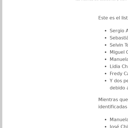
Este es el li
Sergio 
Sebasti
Selvin 
Miguel 
Manuela
Lidia Ch
Fredy C
Y dos p
debido 
Mientras que 
identificada
Manuela
José Chi