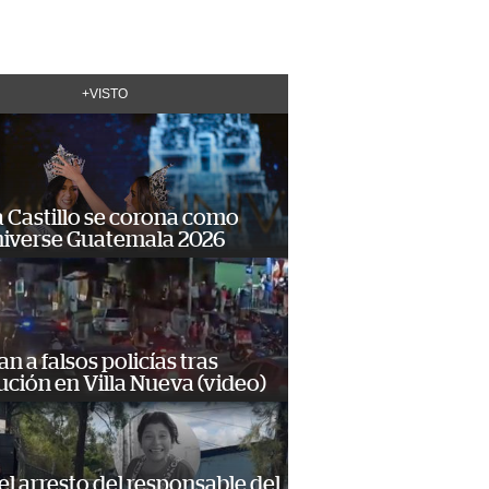
+VISTO
 Castillo se corona como
niverse Guatemala 2026
n a falsos policías tras
ción en Villa Nueva (video)
 el arresto del responsable del