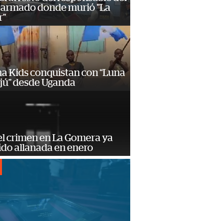
 armado donde murió "La
r"
a Kids conquistan con “Luna
ajú” desde Uganda
el crimen en La Gomera ya
ido allanada en enero