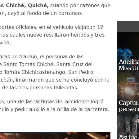
s Chiché, Quiché,
cuando por razones que
n, cayó al fondo de un barranco.
ortes oficiales, en el vehículo viajaban 12
 las cuales nueve resultaron heridos y tres
vida.
oras de trabajo, el personal de las
Adelina
e Santo Tomás Chiché, Santa Cruz del
Miss U
o Tomás Chichicastenango, San Pedro
Tecpán, informaron que se ha concluyó con la
de las tres personas fallecidas.
s, una de las víctimas del accidente logró
Captura
persecu
culo y pedir auxilio a la orilla de la carretera.
Así fue