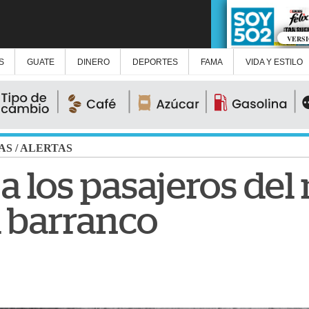
VERS
S
GUATE
DINERO
DEPORTES
FAMA
VIDA Y ESTILO
AS
/
ALERTAS
 a los pasajeros de
l barranco