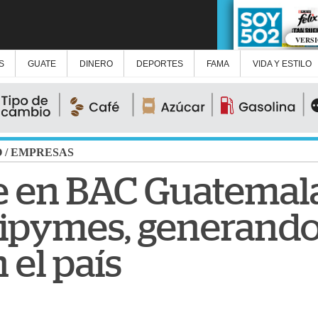
VERS
S
GUATE
DINERO
DEPORTES
FAMA
VIDA Y ESTILO
O
/
EMPRESAS
te en BAC Guatemal
mipymes, generand
 el país