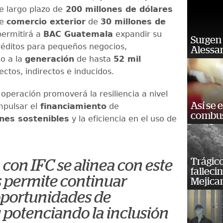
 largo plazo de
200 millones de dólares
de
comercio exterior
de
30 millones de
permitirá a
BAC Guatemala
expandir su
Surgen 
réditos para pequeños negocios,
Alessan
o a la
generación
de hasta
52 mil
ectos, indirectos e inducidos.
 operación promoverá la resiliencia a nivel
Así se 
mpulsar el
financiamiento
de
combus
nes sostenibles
y la eficiencia en el uso de
Trágico
 con IFC se alinea con este
falleci
s permite continuar
Mejica
portunidades de
 potenciando la inclusión