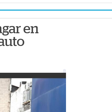
agar en
 auto