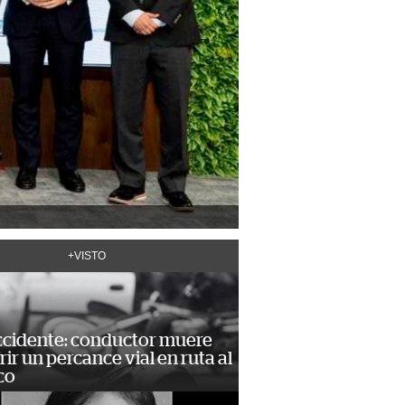
+VISTO
accidente: conductor muere
frir un percance vial en ruta al
co