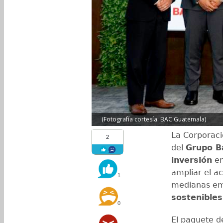
(Fotografía cortesía: BAC Guatemala)
La Corporaci
2
del
Grupo B
inversión
e
ampliar el a
1
medianas em
sostenibles
0
El paquete d