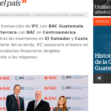
”
el país
Unifor
años c
 Relaciones Institucionales y Gobierno Corporativo de BAC Guatemala.
ESPECIAL
 transacción de
IFC
con
BAC Guatemala
a
tercera
con
BAC
en
Centroamérica
tras las inversiones en
El Salvador
y
Costa
arte del acuerdo, IFC asesorará al banco en
productos financieros dirigidos
Histor
nte a las mipymes.
de la 
Guat