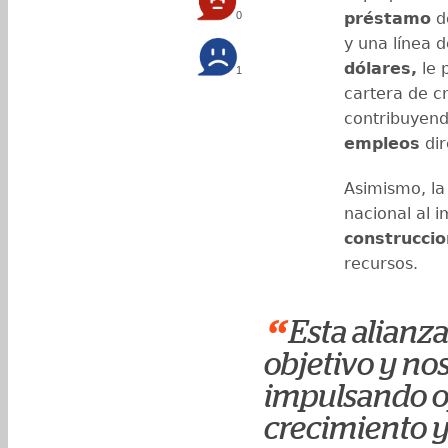
0
préstamo
de
y una línea 
dólares,
le 
1
cartera de c
contribuyend
empleos
dir
Asimismo, la
nacional al i
construccio
recursos.
“
Esta alianza
objetivo y no
impulsando o
crecimiento y