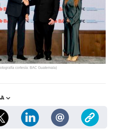
otografía cortesía: BAC Guatemala)
LA