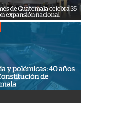
mes de Guatemala celebra 35
on expansión nacional
ia y polémicas: 40 años
Constitución de
emala