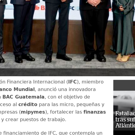
ón Financiera Internacional (
IFC
), miembro
anco Mundial
, anunció una innovadora
n
BAC Guatemala
, con el objetivo de
cceso al
crédito
para las micro, pequeñas y
presas (
mipymes
), fortalecer las
finanzas
Fatal 
tras su
y crear puestos de trabajo.
Atlánti
e financiamiento de IFC, que contempla un