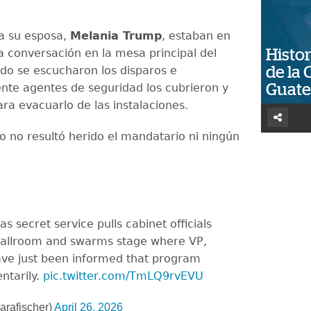
a su esposa,
Melania Trump
, estaban en
 conversación en la mesa principal del
Histor
do se escucharon los disparos e
de la 
te agentes de seguridad los cubrieron y
Guat
ra evacuarlo de las instalaciones.
o no resultó herido el mandatario ni ningún
as secret service pulls cabinet officials
 ballroom and swarms stage where VP,
ve just been informed that program
ntarily.
pic.twitter.com/TmLQ9rvEVU
arafischer)
April 26, 2026