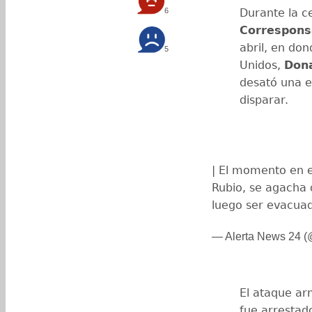
6
Durante la c
Correspons
abril, en don
5
Unidos,
Don
desató una e
disparar.
| El momento en e
Rubio, se agacha 
luego ser evacua
— Alerta News 24 
El ataque ar
fue arrestad