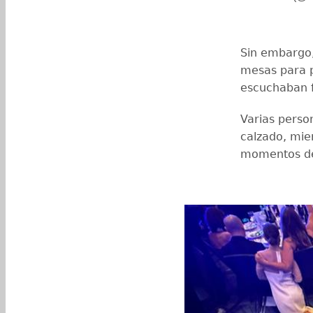
Sin embargo,
mesas para p
escuchaban f
Varias person
calzado, mie
momentos de 