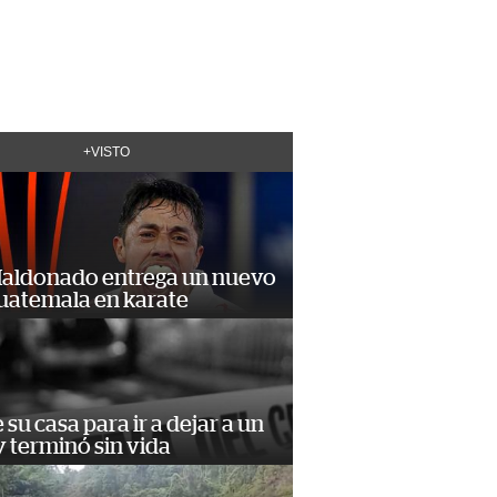
+VISTO
Maldonado entrega un nuevo
Guatemala en karate
e su casa para ir a dejar a un
 terminó sin vida