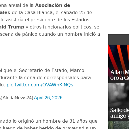
ena anual de la
Asociación de
ales
de la Casa Blanca, el sábado 25 de
de asistiría el presidente de los Estados
ald Trump
y otros funcionarios políticos, se
scena de pánico cuando un hombre inició a
l que el Secretario de Estado, Marco
Allan 
durante la cena de corresponsales para
oro a 
do.
pic.twitter.com/OVAWnKiNQs
(@AlertaNews24)
April 26, 2026
Salió d
amigo y
mado lo originó un hombre de 31 años que
o luego de haber herido de gravedad a un