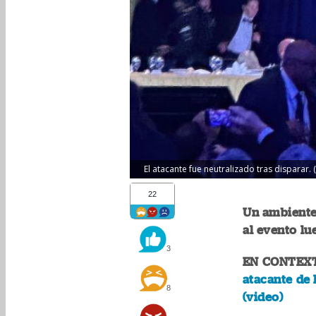
El atacante fue neutralizado tras disparar. 
22
Un ambiente 
al evento lu
3
EN CONTEX
atacante de
8
(video)