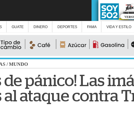
VERS
S
GUATE
DINERO
DEPORTES
FAMA
VIDA Y ESTILO
AS
/
MUNDO
de pánico! Las im
s al ataque contra