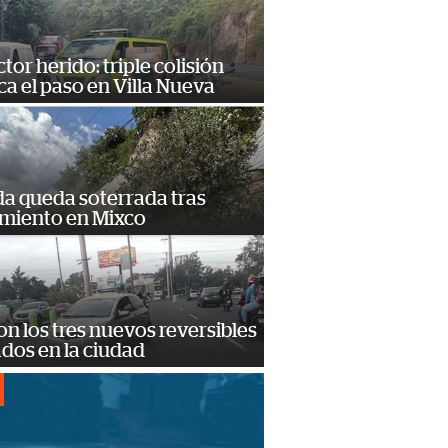
or herido: triple colisión
a el paso en Villa Nueva
da queda soterrada tras
amiento en Mixco
on los tres nuevos reversibles
ados en la ciudad