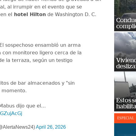
l, al irrumpir en el evento que se
en el
hotel Hilton
de Washington D. C.
Conduct
complic
El sospechoso ensambló un arma
a con monitoreo ligero cerca de la
Vivien
de la terraza, según un testigo
desliz
ritos de bar almacenados y "sin
e momento.
Estos s
 Mabus dijo que el…
habilit
aGZujAcGj
ESPECIAL
(@AlertaNews24)
April 26, 2026