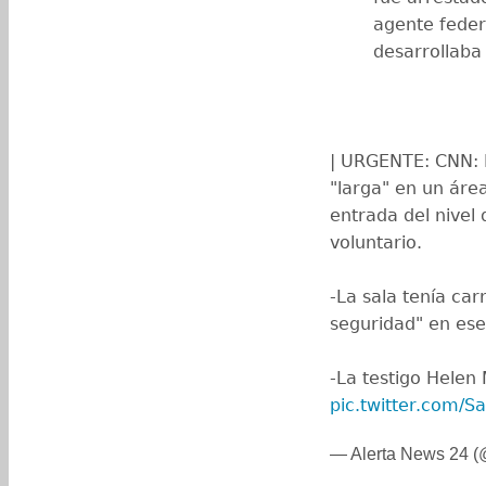
agente federa
desarrollaba 
| URGENTE: CNN: 
"larga" en un áre
entrada del nivel 
voluntario.
-La sala tenía car
seguridad" en es
-La testigo Helen
pic.twitter.com/S
— Alerta News 24 