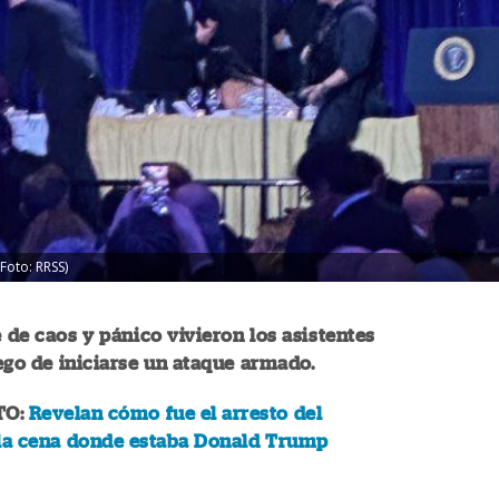
(Foto: RRSS)
de caos y pánico vivieron los asistentes
ego de iniciarse un ataque armado.
TO:
Revelan cómo fue el arresto del
 la cena donde estaba Donald Trump