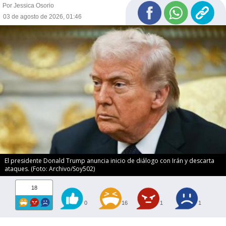
Por Jessica Osorio
03 de agosto de 2026, 01:46
El presidente Donald Trump anuncia inicio de diálogo con Irán y descarta
ataques. (Foto: Archivo/Soy502)
18
0
16
1
1