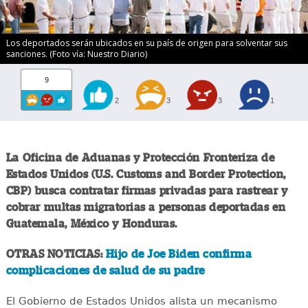
Los deportados serán ubicados en su país de origen para solventar sus
sanciones. (Foto vía: Nuestro Diario)
9
2
3
3
1
La Oficina de Aduanas y Protección Fronteriza de
Estados Unidos (U.S. Customs and Border Protection,
CBP) busca contratar firmas privadas para rastrear y
cobrar multas migratorias a personas deportadas en
Guatemala, México y Honduras.
OTRAS NOTICIAS:
Hijo de Joe Biden confirma
complicaciones de salud de su padre
El Gobierno de Estados Unidos alista un mecanismo