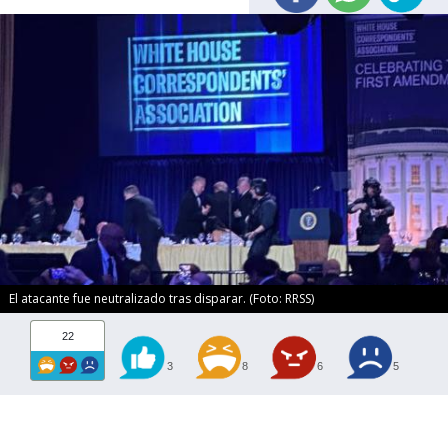
El atacante fue neutralizado tras disparar. (Foto: RRSS)
22
3
8
6
5