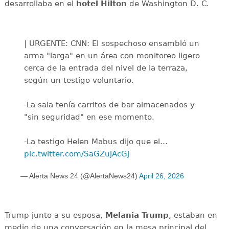
desarrollaba en el
hotel Hilton
de Washington D. C.
| URGENTE: CNN: El sospechoso ensambló un
arma "larga" en un área con monitoreo ligero
cerca de la entrada del nivel de la terraza,
según un testigo voluntario.
-La sala tenía carritos de bar almacenados y
"sin seguridad" en ese momento.
-La testigo Helen Mabus dijo que el…
pic.twitter.com/SaGZujAcGj
— Alerta News 24 (@AlertaNews24)
April 26, 2026
Trump junto a su esposa,
Melania Trump
, estaban en
medio de una conversación en la mesa principal del