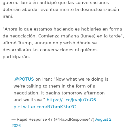
guerra. También anticipó que las conversaciones
deberán abordar eventualmente la desnuclearización
iraní.
"Ahora lo que estamos haciendo es hablarles en forma
de negociación. Comienza mañana (lunes) en la tarde",
afirmó Trump, aunque no precisó dónde se
desarrollarán las conversaciones ni quiénes
participarán.
.
@POTUS
on Iran: "Now what we're doing is
we're talking to them in the form of a
negotiation. It begins tomorrow afternoon —
and we'll see."
https://t.co/jrvoju7nG6
pic.twitter.com/B7bmK3brYC
— Rapid Response 47 (@RapidResponse47)
August 2,
2026