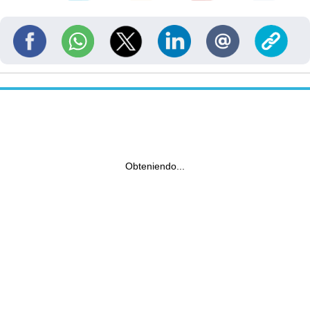
Obteniendo...