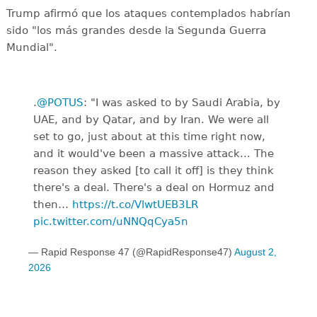
Trump afirmó que los ataques contemplados habrían
sido "los más grandes desde la Segunda Guerra
Mundial".
.
@POTUS
: "I was asked to by Saudi Arabia, by
UAE, and by Qatar, and by Iran. We were all
set to go, just about at this time right now,
and it would've been a massive attack... The
reason they asked [to call it off] is they think
there's a deal. There's a deal on Hormuz and
then…
https://t.co/VlwtUEB3LR
pic.twitter.com/uNNQqCya5n
— Rapid Response 47 (@RapidResponse47)
August 2,
2026