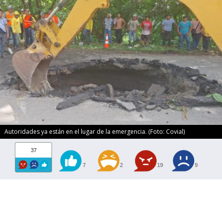
Autoridades ya están en el lugar de la emergencia. (Foto: Covial)
37
7
2
19
9