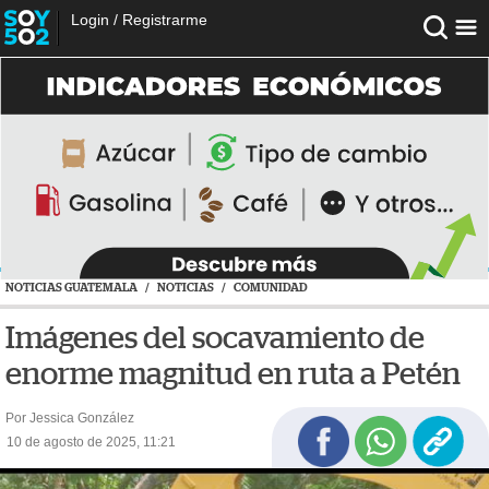
Login
/
Registrarme
NOTICIAS GUATEMALA
/
NOTICIAS
/
COMUNIDAD
Imágenes del socavamiento de
enorme magnitud en ruta a Petén
Por Jessica González
10 de agosto de 2025, 11:21