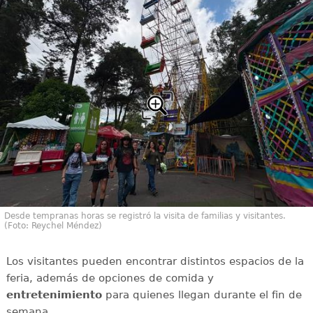
Desde tempranas horas se registró la visita de familias y visitantes.
(Foto: Reychel Méndez)
Los visitantes pueden encontrar distintos espacios de la
feria, además de opciones de comida y
entretenimiento
para quienes llegan durante el fin de
semana.