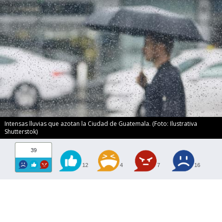
Intensas lluvias que azotan la Ciudad de Guatemala. (Foto: Ilustrativa
Shutterstok)
39
12
4
7
16