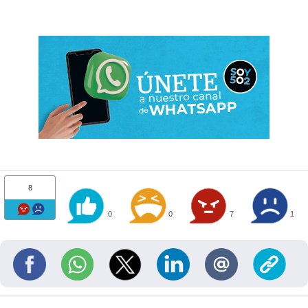
8
0
0
7
1