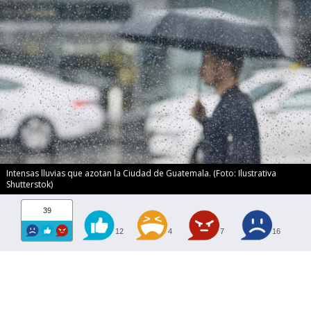
Intensas lluvias que azotan la Ciudad de Guatemala. (Foto: Ilustrativa
Shutterstok)
39
12
4
7
16