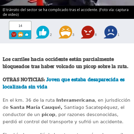
El tránsito del sector se ha complicado tras el accidente. (Foto vía: captura
de video)
14
2
3
8
1
Los carriles hacia occidente están parcialmente
bloqueados tras haber volcado un picop sobre la ruta.
OTRAS NOTICIAS:
Joven que estaba desaparecida es
localizada sin vida
En el km. 36 de la ruta
Interamericana
, en jurisdicción
de
Santa María Cauqué,
Santiago Sacatepéquez, el
conductor de un
picop
, por razones desconocidas,
perdió el control del transporte y sufrió un accidente.