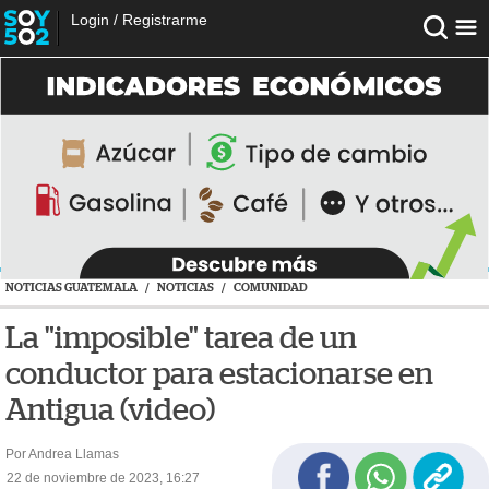
Login
/
Registrarme
NOTICIAS GUATEMALA
/
NOTICIAS
/
COMUNIDAD
La "imposible" tarea de un
conductor para estacionarse en
Antigua (video)
Por Andrea Llamas
22 de noviembre de 2023, 16:27