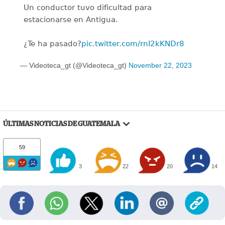
Un conductor tuvo dificultad para
estacionarse en Antigua.
¿Te ha pasado?
pic.twitter.com/rnI2kKNDr8
— Videoteca_gt (@Videoteca_gt)
November 22, 2023
ÚLTIMAS NOTICIAS DE GUATEMALA
59
3
22
20
14