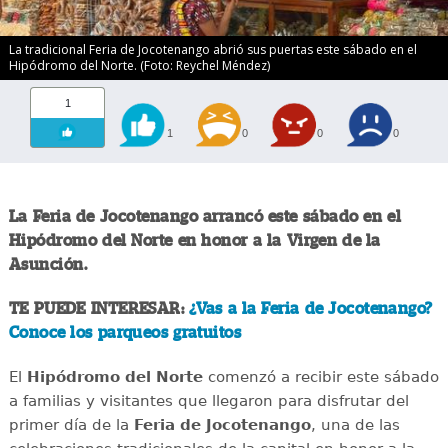
La tradicional Feria de Jocotenango abrió sus puertas este sábado en el
Hipódromo del Norte. (Foto: Reychel Méndez)
1
1
0
0
0
La Feria de Jocotenango arrancó este sábado en el
Hipódromo del Norte en honor a la Virgen de la
Asunción.
TE PUEDE INTERESAR:
¿Vas a la Feria de Jocotenango?
Conoce los parqueos gratuitos
El
Hipódromo del Norte
comenzó a recibir este sábado
a familias y visitantes que llegaron para disfrutar del
primer día de la
Feria de Jocotenango
, una de las