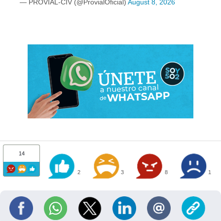
— PROVIAL-CIV (@ProvialOficial)
August 8, 2026
14
2
3
8
1