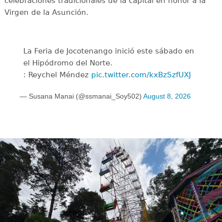
celebraciones tradicionales de la capital en honor a la
Virgen de la Asunción.
La Feria de Jocotenango inició este sábado en
el Hipódromo del Norte.
: Reychel Méndez
pic.twitter.com/kxBzSzfUXJ
— Susana Manai (@ssmanai_Soy502)
August 8, 2026