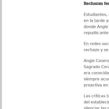
Rechazan fe
Estudiantes,
en la tarde a
donde Angie 
repudio ante
En redes soc
rechazo y se 
Angie Caser
Sagrado Cora
era conocid
siempre acudí
proactiva en 
Las críticas 
del establec
silenciar la