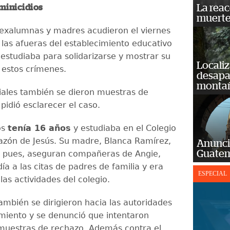
La reac
minicidios
muerte
 exalumnas y madres acudieron el viernes
 las afueras del establecimiento educativo
estudiaba para solidarizarse y mostrar su
Localiz
 estos crímenes.
desapar
monta
iales también se dieron muestras de
pidió esclarecer el caso.
os
tenía 16 años
y estudiaba en el Colegio
zón de Jesús. Su madre, Blanca Ramírez,
Anunci
Guatem
a pues, aseguran compañeras de Angie,
a a las citas de padres de familia y era
ESPECIAL
las actividades del colegio.
también se dirigieron hacia las autoridades
imiento y se denunció que intentaron
s muestras de rechazo. Además contra el