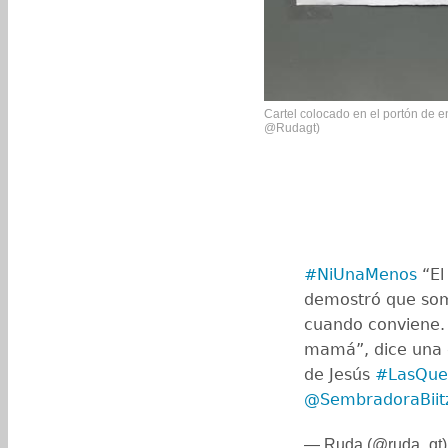
Cartel colocado en el portón de e
@Rudagt)
#NiUnaMenos
“El
demostró que som
cuando conviene. 
mamá”, dice una 
de Jesús
#LasQue
@SembradoraBiit
— Ruda (@ruda_gt