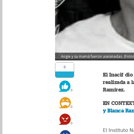
Angie y su mamá fueron asesinadas. (Fotos
0
El Inacif di
realizada a 
Ramírez.
0
EN CONTEX
0
y Blanca Ram
0
El Instituto 