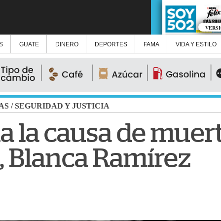
VERS
S
GUATE
DINERO
DEPORTES
FAMA
VIDA Y ESTILO
AS
/
SEGURIDAD Y JUSTICIA
la la causa de muer
, Blanca Ramírez