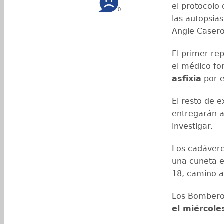
el protocolo 
0
las autopsias
Angie Casero
El primer re
el médico fo
asfixia
por e
El resto de 
entregarán al
investigar.
Los cadávere
una cuneta e
18, camino 
Los Bomberos
el miércole