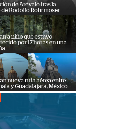
ción de Arévalo tras la
 de Rodolfo Rohrmoser
an a niño que estuvo
ecido por 17 horas en una
ña
an nueva ruta aérea entre
ala y Guadalajara, México