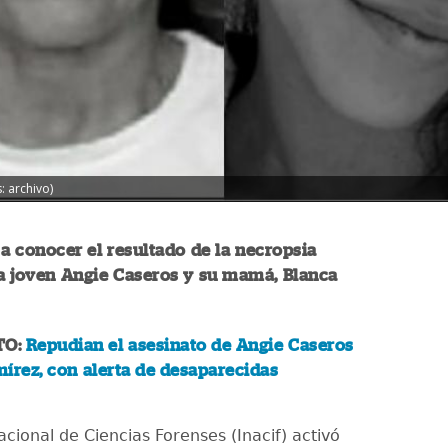
: archivo)
o a conocer el resultado de la necropsia
la joven Angie Caseros y su mamá, Blanca
TO:
Repudian el asesinato de Angie Caseros
írez, con alerta de desaparecidas
Nacional de Ciencias Forenses (Inacif) activó